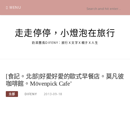
Skip
MENU
to
content
走走停停，小燈泡在旅行
奶茶團長DIFENY：旅行Ｘ文字Ｘ親子Ｘ人生
[食記。北部]好愛好愛的歐式早餐店。莫凡彼
咖啡館。Mövenpick Cafe’
北部
DIFENY
2013-09-18