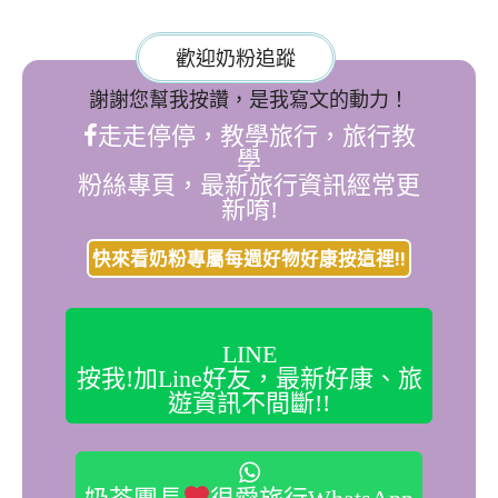
歡迎奶粉追蹤
謝謝您幫我按讚，是我寫文的動力！
走走停停，教學旅行，旅行教
學
粉絲專頁，最新旅行資訊經常更
新唷!
快來看奶粉專屬每週好物好康按這裡!!
LINE
按我!加Line好友，最新好康、旅
遊資訊不間斷!!
奶茶團長
很愛旅行WhatsApp