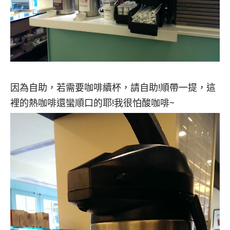
因為自助，若需要咖啡續杯，請自助!順帶一提，這
裡的熱咖啡還蠻順口的耶!我很怕酸咖啡~