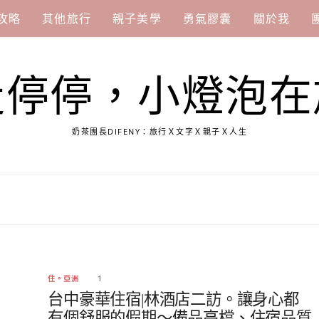
攻略
其他旅行
親子美學
勇氣膠囊
關於我
走停停，小燈泡在
奶茶團長DIFENY：旅行Ｘ文字Ｘ親子Ｘ人生
1
住。亞洲
台中豪華住宿|林酒店二訪。讓身心都
有個舒服的假期～備品高檔、住宿品質