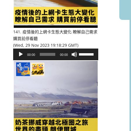
或
降
低
音
量。
141. 疫情後的上網卡生態大變化 瞭解自己需求
購買前停看聽
(Wed, 29 Nov 2023 19:18:29 GMT)
音
使
00:00
00:00
訊
用
播
向
放
上/
器
向
下
鍵
以
提
高
或
降