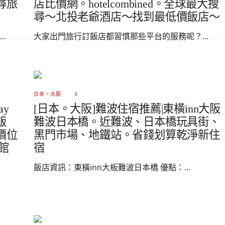
尋旅
店比價網。hotelcombined。全球最大搜
尋～北投老爺酒店～找到最低價飯店～
.
大家出門旅行訂飯店都習慣那些平台的服務呢？...
6
日本。大阪
ay
[日本。大阪]難波住宿推薦|東橫inn大阪
飯
難波日本橋。近難波、日本橋玩具街、
價位
黑門市場、地鐵站。省錢划算乾淨新住
館
宿
飯店資訊：東橫inn大板難波日本橋 優點：...