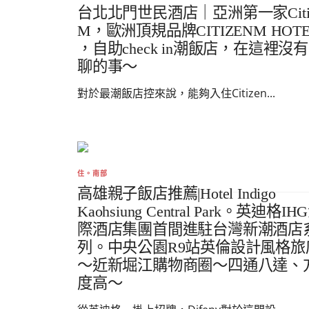
台北北門世民酒店｜亞洲第一家Citiz
M，歐洲頂規品牌CITIZENM HOTE
，自助check in潮飯店，在這裡沒
聊的事～
對於最潮飯店控來說，能夠入住Citizen...
住。南部
高雄親子飯店推薦|Hotel Indigo
Kaohsiung Central Park。英迪格IH
際酒店集團首間進駐台灣新潮酒店
列。中央公園R9站英倫設計風格旅
～近新堀江購物商圈～四通八達、
度高～