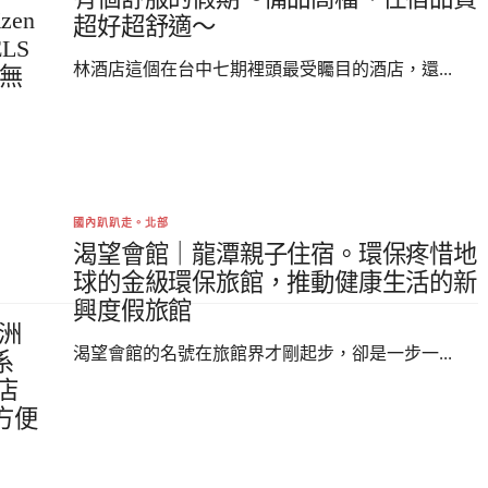
en
超好超舒適～
LS
林酒店這個在台中七期裡頭最受矚目的酒店，還...
有無
國內趴趴走。北部
渴望會館｜龍潭親子住宿。環保疼惜地
球的金級環保旅館，推動健康生活的新
興度假旅館
G洲
渴望會館的名號在旅館界才剛起步，卻是一步一...
系
店
方便