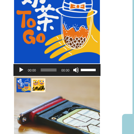
音
使
00:00
00:00
訊
用
播
向
放
上/
器
向
下
鍵
以
提
高