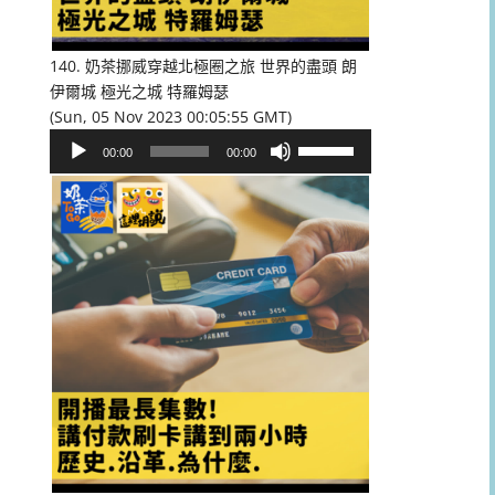
低
音
量。
140. 奶茶挪威穿越北極圈之旅 世界的盡頭 朗
伊爾城 極光之城 特羅姆瑟
(Sun, 05 Nov 2023 00:05:55 GMT)
音
使
00:00
00:00
訊
用
播
向
放
上/
器
向
下
鍵
以
提
高
或
降
低
音