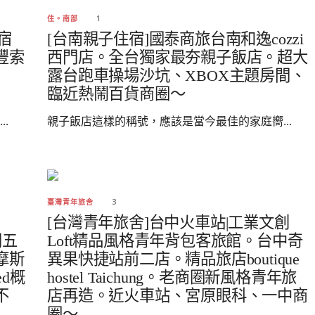
1
住。南部
宿
[台南親子住宿]國泰商旅台南和逸cozzi
豐索
西門店。全台獨家最夯親子飯店。超大
露台跑車操場沙坑、XBOX主題房間、
臨近熱鬧百貨商圈～
.
親子飯店這樣的稱號，應該是當今最佳的家庭嚮...
3
臺灣青年旅舍
[台灣青年旅舍]台中火車站|工業文創
熱門五
Loft精品風格青年背包客旅館。台中奇
摩斯
異果快捷站前二店。精品旅店boutique
ed概
hostel Taichung。老商圈新風格青年旅
不
店再造。近火車站、宮原眼科、一中商
圈～