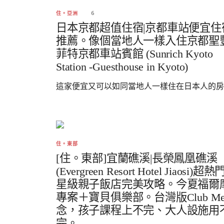
6
住。亞洲
日本京都超值住宿|京都車站便宜住
推薦。像個當地人一樣入住京都聖
菲特京都車站賓館 (Sunrich Kyoto
Station -Guesthouse in Kyoto)
這家便宜又可以如同當地人一樣住在日本人的房..
住。東部
[住。東部]宜蘭礁溪|長榮鳳凰礁溪
(Evergreen Resort Hotel Jiaosi)超
星級親子飯店完美攻略。今夏福爾
專案＋寶貝俱樂部。台灣版Club M
念，孩子課程上不完、大人設施用
完。