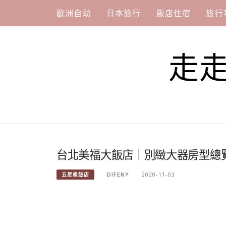
Skip
歐洲自助
日本旅行
飯店住宿
旅行
to
content
走
台北美福大飯店｜別緻大器房型總
DIFENY
2020-11-03
五星級飯店