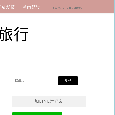
團購好物
國內旅行
旅行
搜
尋
關
鍵
加LINE當好友
字: