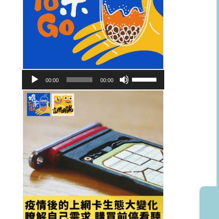
音
使
00:00
00:00
訊
用
播
向
放
上/
器
向
下
鍵
以
提
高
或
降
低