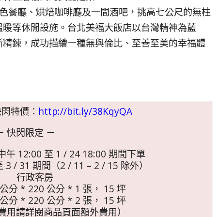
特色餐廳、烘焙咖啡廳及一間酒吧，挑高七公尺的無柱
溫暖等休閒設施。台北美福大飯店以台灣精神為藍
斷精鍊，成功描繪一種無與倫比、至善至美的幸福體
快閃特價：
http://bit.ly/38KqyQA
－ 快閃限定 －
午 12:00 至 1 / 24 18:00 期間下單
3 / 31 期間（2 / 11 – 2 / 15 除外）
行政客房
公分 * 220 公分 * 1 張， 15 坪
公分 * 220 公分 * 2 張， 15 坪
床（費用請詳閱商品頁面額外費用）