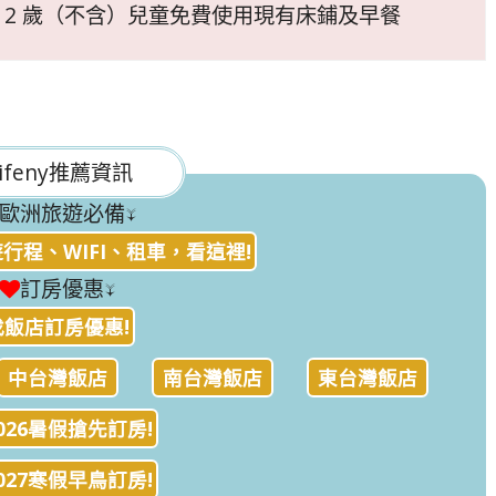
滿 12 歲（不含）兒童免費使用現有床鋪及早餐
ifeny推薦資訊
歐洲旅遊必備↓
行程、WIFI、租車，看這裡!
訂房優惠↓
找飯店訂房優惠!
中台灣飯店
南台灣飯店
東台灣飯店
026暑假搶先訂房!
027寒假早鳥訂房!