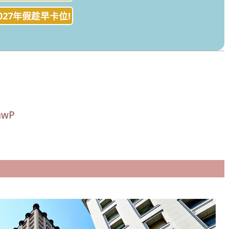
027年假趁早卡位!
chwP