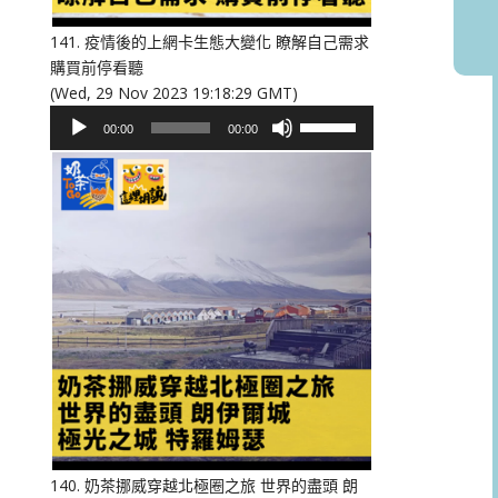
音
量。
141. 疫情後的上網卡生態大變化 瞭解自己需求
購買前停看聽
(Wed, 29 Nov 2023 19:18:29 GMT)
音
使
00:00
00:00
訊
用
播
向
放
上/
器
向
下
鍵
以
提
高
或
降
低
音
量。
140. 奶茶挪威穿越北極圈之旅 世界的盡頭 朗