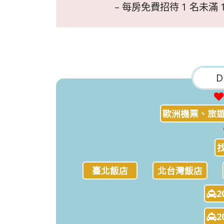
– 每房免費招待 1 名未
D
歐洲機票、旅遊
臺北飯店
北台灣飯店
2
2