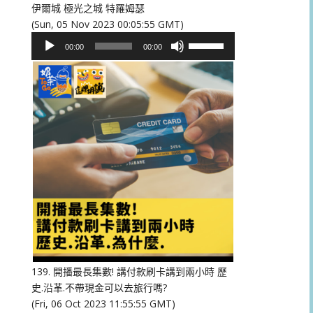
伊爾城 極光之城 特羅姆瑟
(Sun, 05 Nov 2023 00:05:55 GMT)
音
使
00:00
00:00
訊
用
播
向
放
上/
器
向
下
鍵
以
提
高
或
降
低
音
量。
139. 開播最長集數! 講付款刷卡講到兩小時 歷
史.沿革.不帶現金可以去旅行嗎?
(Fri, 06 Oct 2023 11:55:55 GMT)