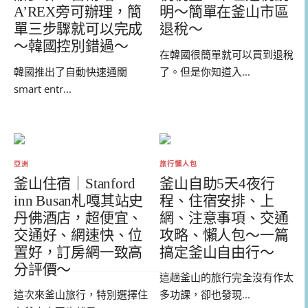
A’REX旁可辦理，簡
明～簡單在釜山市區
單三步驟就可以完成
退稅～
～韓國控別錯過～
在韓國很簡單就可以買到退稅
韓國推出了自動快速通關
了。但是你知道入...
smart entr...
亞洲
旅行懶人包
釜山住宿｜Stanford
釜山自助5天4夜行
inn Busan札嘎其站史
程、住宿安排、上
丹佛酒店，超便宜、
網、注意事項、交通
交通好、網速快、位
攻略、懶人包～一篇
置好，訂房網一致高
搞定釜山自由行～
分評價～
這趟釜山的旅行完全沒有作太
這次來釜山旅行，特別選擇住
多功課，卻也發現...