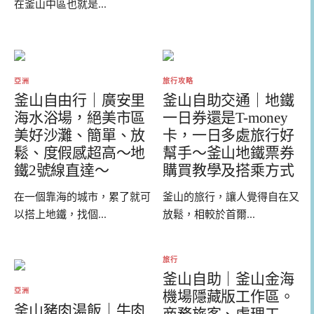
在釜山中區也就是...
亞洲
旅行攻略
釜山自由行｜廣安里
釜山自助交通｜地鐵
海水浴場，絕美市區
一日券還是T-money
美好沙灘、簡單、放
卡，一日多處旅行好
鬆、度假感超高～地
幫手～釜山地鐵票券
鐵2號線直達～
購買教學及搭乘方式
在一個靠海的城市，累了就可
釜山的旅行，讓人覺得自在又
以搭上地鐵，找個...
放鬆，相較於首爾...
旅行
釜山自助｜釜山金海
亞洲
機場隱藏版工作區。
釜山豬肉湯飯｜牛肉