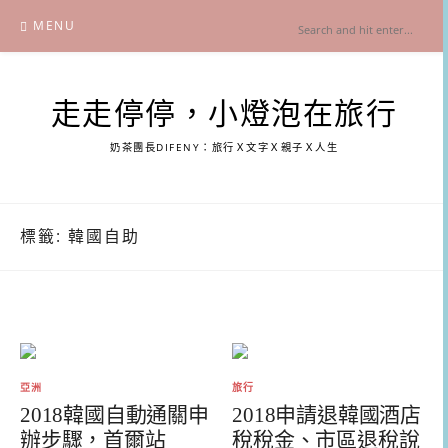
Skip
MENU
to
content
走走停停，小燈泡在旅行
奶茶團長DIFENY：旅行Ｘ文字Ｘ親子Ｘ人生
標籤:
韓國自助
亞洲
旅行
2018韓國自動通關申
2018申請退韓國酒店
辦步驟，首爾站
稅稅金、市區退稅說