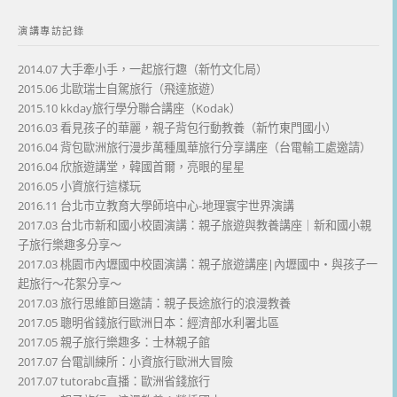
演講專訪記錄
2014.07 大手牽小手，一起旅行趣（新竹文化局）
2015.06 北歐瑞士自駕旅行（飛達旅遊）
2015.10 kkday旅行學分聯合講座（Kodak）
2016.03 看見孩子的華麗，親子背包行動教養（新竹東門國小）
2016.04 背包歐洲旅行漫步萬種風華旅行分享講座（台電輸工處邀請）
2016.04 欣旅遊講堂，韓國首爾，亮眼的星星
2016.05 小資旅行這樣玩
2016.11 台北市立教育大學師培中心-地理寰宇世界演講
2017.03 台北市新和國小校園演講：親子旅遊與教養講座｜新和國小親
子旅行樂趣多分享～
2017.03 桃園市內壢國中校園演講：親子旅遊講座|內壢國中・與孩子一
起旅行～花絮分享～
2017.03 旅行思維節目邀請：親子長途旅行的浪漫教養
2017.05 聰明省錢旅行歐洲日本：經濟部水利署北區
2017.05 親子旅行樂趣多：士林親子館
2017.07 台電訓練所：小資旅行歐洲大冒險
2017.07 tutorabc直播：歐洲省錢旅行