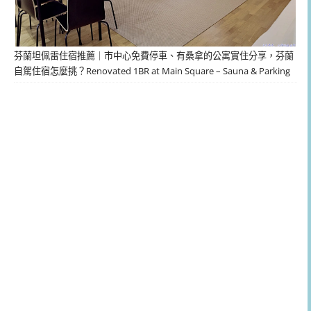
芬蘭坦佩雷住宿推薦｜市中心免費停車、有桑拿的公寓實住分享，芬蘭
自駕住宿怎麼挑？Renovated 1BR at Main Square – Sauna & Parking