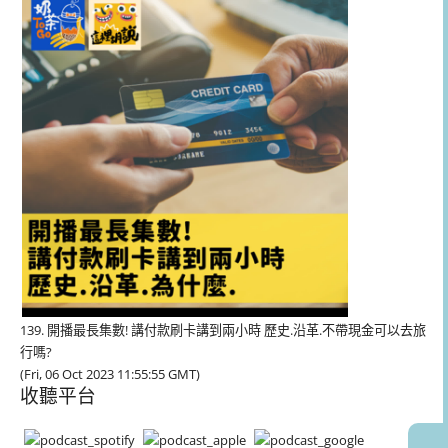
播
放
器
139. 開播最長集數! 講付款刷卡講到兩小時 歷史.沿革.不帶現金可以去旅
行嗎?
(Fri, 06 Oct 2023 11:55:55 GMT)
收聽平台