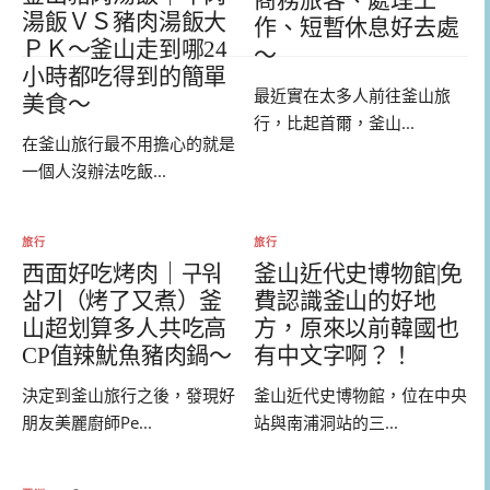
商務旅客、處理工
湯飯ＶＳ豬肉湯飯大
作、短暫休息好去處
ＰＫ～釜山走到哪24
～
小時都吃得到的簡單
最近實在太多人前往釜山旅
美食～
行，比起首爾，釜山...
在釜山旅行最不用擔心的就是
一個人沒辦法吃飯...
旅行
旅行
西面好吃烤肉｜구워
釜山近代史博物館|免
삶기（烤了又煮）釜
費認識釜山的好地
山超划算多人共吃高
方，原來以前韓國也
CP值辣魷魚豬肉鍋～
有中文字啊？！
決定到釜山旅行之後，發現好
釜山近代史博物館，位在中央
朋友美麗廚師Pe...
站與南浦洞站的三...