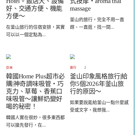
Hotel。飯店大、設備
式按摩・aroma thai
好、交通方便、機能
massage
方便～
釜山的旅行，完全不用一直
在釜山旅行的住宿安排，其實
趕、一直逛，找一間...
可以以一個定點為...
亞洲
旅行
2
韓國Home Plus超市必
釜山印象風格旅行|給
購|神奇調味吸管・巧
你5個2026年釜山旅
克力、草莓、香蕉口
行的原因～
味吸管～讓鮮奶變好
如果要說能給釜山一點什麼感
喝的秘密！
受或文字，我想我...
韓國人實在很妙，很多東西都
可以搶先發行，在...