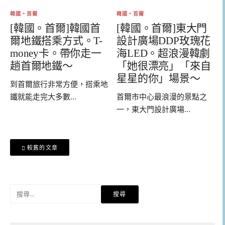
韓國。首爾
韓國。首爾
[韓國。首爾]韓國首
[韓國。首爾]東大門
爾地鐵搭乘方式。T-
設計廣場DDP玫瑰花
money卡。帶你走一
海LED。超浪漫韓劇
趟首爾地鐵～
「她很漂亮」「來自
星星的你」場景～
到首爾旅行非常方便，搭乘地
鐵就能走完大多數...
首爾市中心最浪漫的景點之
一，東大門設計廣場...
文
較舊的文章
章
導
覽
搜
尋
關
鍵