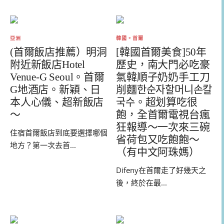
亞洲
韓國。首爾
(首爾飯店推薦）明洞
[韓國首爾美食]50年
附近新飯店Hotel
歷史，南大門必吃豪
Venue-G Seoul。首爾
氣韓順子奶奶手工刀
G地酒店。新穎、日
削麵한순자할머니손칼
本人心儀、超新飯店
국수。超划算吃很
～
飽，全首爾電視台瘋
狂報導～一次來三碗
住宿首爾飯店到底要選擇哪個
省荷包又吃飽飽～
地方？第一次去首...
（有中文阿珠媽）
Difeny在首爾走了好幾天之
後，終於在最...