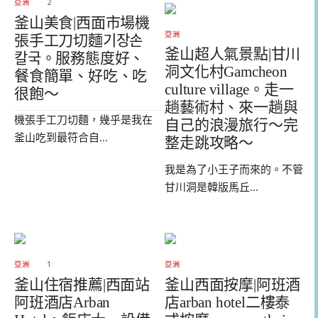
亞洲
2
釜山美食|西面市場機
亞洲
張手工刀切麵기장손
釜山超人氣景點|甘川
칼국。服務態度好、
洞文化村Gamcheon
餐食簡單、好吃、吃
culture village。走一
很飽～
趟藝術村、來一趟與
機張手工刀切麵，幾乎是我在
自己的浪漫旅行～完
釜山吃到最符合自...
整走跳攻略～
我是為了小王子而來的。不管
甘川洞是韓版馬丘...
亞洲
1
亞洲
釜山住宿推薦|西面站
釜山西面按摩|阿班酒
阿班酒店Arban
店arban hotel二樓泰