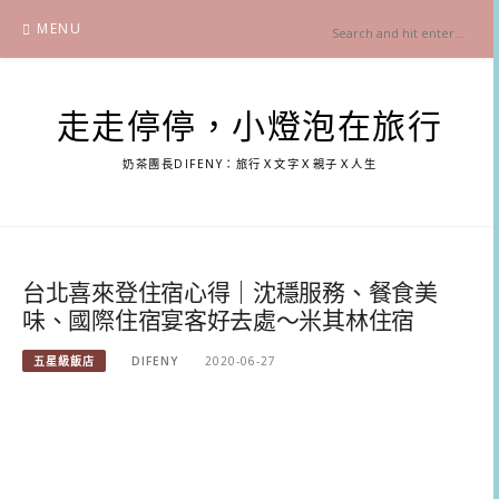
Skip
MENU
to
content
走走停停，小燈泡在旅行
奶茶團長DIFENY：旅行Ｘ文字Ｘ親子Ｘ人生
台北喜來登住宿心得｜沈穩服務、餐食美
味、國際住宿宴客好去處～米其林住宿
五星級飯店
DIFENY
2020-06-27