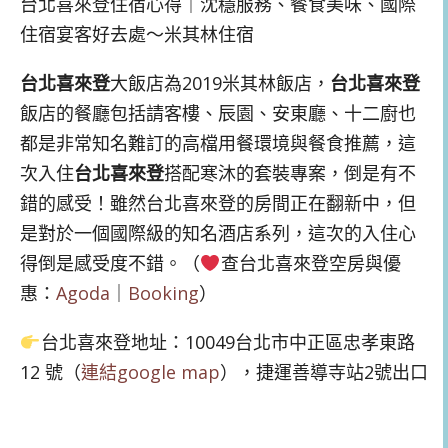
台北喜來登住宿心得｜沈穩服務、餐食美味、國際
住宿宴客好去處～米其林住宿
台北喜來登
大飯店為2019米其林飯店，
台北喜來登
飯店的餐廳包括請客樓、辰園、安東廳、十二廚也
都是非常知名難訂的高檔用餐環境與餐食推薦，這
次入住
台北喜來登
搭配寒沐的套裝專案，倒是有不
錯的感受！雖然台北喜來登的房間正在翻新中，但
是對於一個國際級的知名酒店系列，這次的入住心
得倒是感受度不錯。（
查台北喜來登空房與優
惠：
Agoda
｜
Booking
）
台北喜來登地址：10049台北市中正區忠孝東路
12 號（
連結google map
），捷運善導寺站2號出口