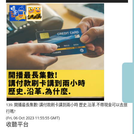
訊
播
放
器
139. 開播最長集數! 講付款刷卡講到兩小時 歷史.沿革.不帶現金可以去旅
行嗎?
(Fri, 06 Oct 2023 11:55:55 GMT)
收聽平台