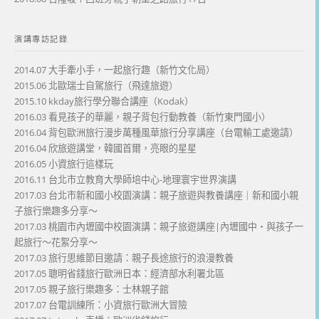
演講專訪記錄
2014.07 大手牽小手，一起旅行趣（新竹文化局）
2015.06 北歐瑞士自駕旅行（飛達旅遊）
2015.10 kkday旅行學分聯合講座（Kodak）
2016.03 看見孩子的華麗，親子背包行動教養（新竹東門國小）
2016.04 背包歐洲旅行漫步萬種風華旅行分享講座（台電輸工處邀請）
2016.04 欣旅遊講堂，韓國首爾，亮眼的星星
2016.05 小資旅行這樣玩
2016.11 台北市立教育大學師培中心-地理寰宇世界演講
2017.03 台北市新和國小校園演講：親子旅遊與教養講座｜新和國小親
子旅行樂趣多分享～
2017.03 桃園市內壢國中校園演講：親子旅遊講座|內壢國中・與孩子一
起旅行～花絮分享～
2017.03 旅行思維節目邀請：親子長途旅行的浪漫教養
2017.05 聰明省錢旅行歐洲日本：經濟部水利署北區
2017.05 親子旅行樂趣多：士林親子館
2017.07 台電訓練所：小資旅行歐洲大冒險