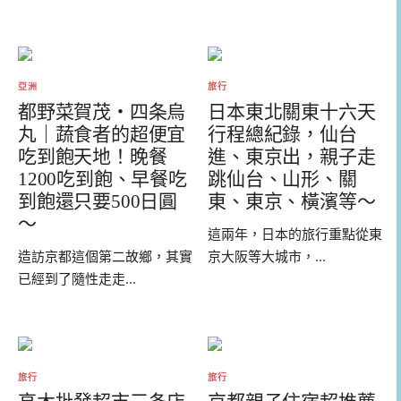
亞洲
旅行
都野菜賀茂・四条烏
日本東北關東十六天
丸｜蔬食者的超便宜
行程總紀錄，仙台
吃到飽天地！晚餐
進、東京出，親子走
1200吃到飽、早餐吃
跳仙台、山形、關
到飽還只要500日圓
東、東京、橫濱等～
～
這兩年，日本的旅行重點從東
造訪京都這個第二故鄉，其實
京大阪等大城市，...
已經到了隨性走走...
旅行
旅行