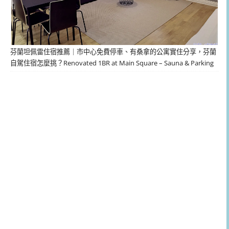
芬蘭坦佩雷住宿推薦｜市中心免費停車、有桑拿的公寓實住分享，芬蘭
自駕住宿怎麼挑？Renovated 1BR at Main Square – Sauna & Parking