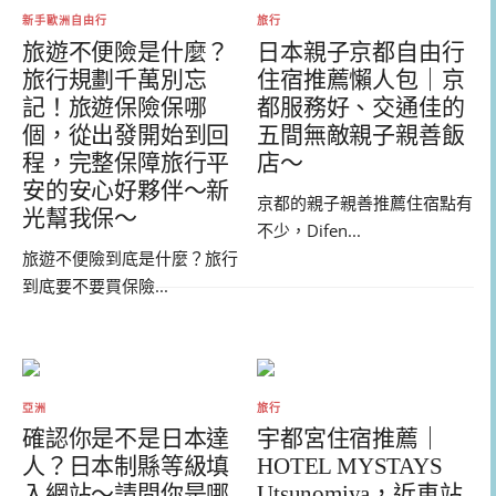
新手歐洲自由行
旅行
旅遊不便險是什麼？
日本親子京都自由行
旅行規劃千萬別忘
住宿推薦懶人包｜京
記！旅遊保險保哪
都服務好、交通佳的
個，從出發開始到回
五間無敵親子親善飯
程，完整保障旅行平
店～
安的安心好夥伴～新
京都的親子親善推薦住宿點有
光幫我保～
不少，Difen...
旅遊不便險到底是什麼？旅行
到底要不要買保險...
亞洲
旅行
確認你是不是日本達
宇都宮住宿推薦｜
人？日本制縣等級填
HOTEL MYSTAYS
入網站～請問你是哪
Utsunomiya，近車站