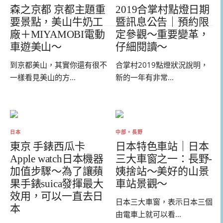
森之京都 京都主題重
2019合掌村點燈日期
要景點，美山牛奶工
暨訊息公告｜預約限
廠＋MIYAMOBI電動
定參觀～重要變革，
車遊美山～
仔細閱讀～
到京都美山，其實你還有很不
合掌村2019點燈狀況說明，
一樣看見美山的方...
新的一年有非常...
日本
中部。長野
東京 手錶西瓜卡
日本特色車站｜日本
Apple watch日本機器
三大車窗之一：長野-
加值步驟～為了讓蘋
姨捨站～美好的山景
果手錶suica發揮最大
車站景觀～
效用，可以一直去日
日本三大車窗，表示日本三個
本
由電車上就可以看...