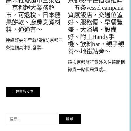
高木批發超市三条店
京都親子住宿超推薦
｜京都超大業務超
｜五条vessel campana
市，可退稅、日本糖
質感飯店，交通位置
果餅乾、廚房烹煮材
好、服務優、早餐豐
料，通通有～
盛、大浴場、設備
好、附上Handy手
連續好幾年早就想造訪京都三
機、飲料bar，親子親
条這個高木批發業...
善～地鐵站旁～
這次京都旅行意外入住這間稍
微貴一點但是質感...
文
較舊的文章
章
導
覽
搜
尋
關