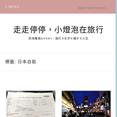
Skip
MENU
to
content
走走停停，小燈泡在旅行
奶茶團長DIFENY：旅行Ｘ文字Ｘ親子Ｘ人生
標籤:
日本自助