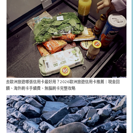
去歐洲旅遊哪張信用卡最好用？2026歐洲旅遊信用卡推薦｜現金回
饋、海外刷卡手續費、無腦刷卡完整攻略