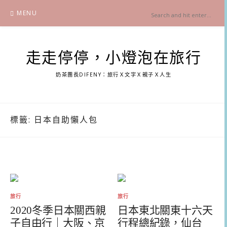
Skip
MENU
to
content
走走停停，小燈泡在旅行
奶茶團長DIFENY：旅行Ｘ文字Ｘ親子Ｘ人生
標籤:
日本自助懶人包
旅行
旅行
2020冬季日本關西親
日本東北關東十六天
子自由行｜大阪、京
行程總紀錄，仙台