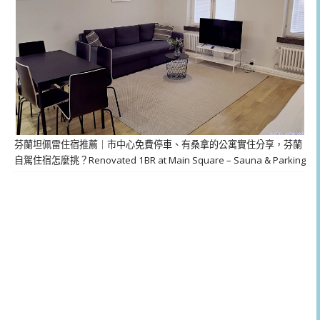
芬蘭坦佩雷住宿推薦｜市中心免費停車、有桑拿的公寓實住分享，芬蘭
自駕住宿怎麼挑？Renovated 1BR at Main Square – Sauna & Parking