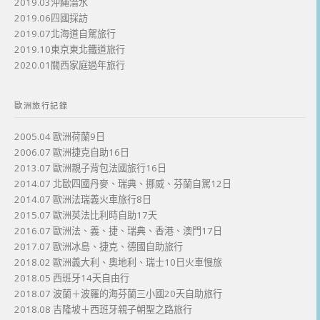
2019.03沖繩潛水
2019.06四國採訪
2019.07北海道自駕旅行
2019.10東京東北鐵道旅行
2020.01關西家庭過年旅行
歐洲旅行記錄
2005.04 歐洲荷蘭9日
2006.07 歐洲捷克自助16日
2013.07 歐洲親子背包法國旅行16日
2014.07 北歐四國丹麥、瑞典、挪威、芬蘭自駕12日
2014.07 歐洲法瑞義火車旅行8日
2015.07 歐洲英法比利時自助17天
2016.07 歐洲法、義、捷、瑞典、香港、澳門17日
2017.07 歐洲冰島、捷克、德國自助旅行
2018.02 歐洲義大利、奧地利、瑞士10日火車慢旅
2018.05 西班牙14天自由行
2018.07 波蘭＋波羅的海芬蘭三小國20天自助旅行
2018.08 吉隆坡＋西班牙親子朝聖之路旅行