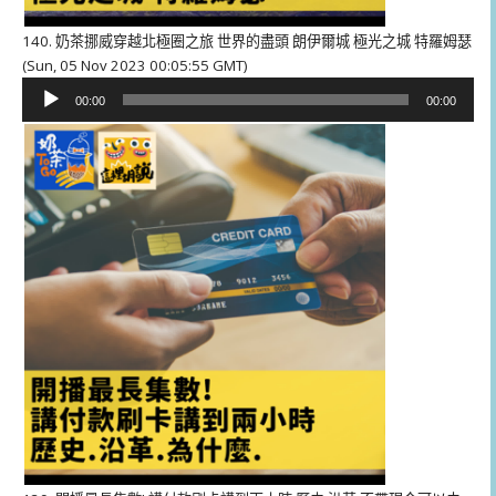
140. 奶茶挪威穿越北極圈之旅 世界的盡頭 朗伊爾城 極光之城 特羅姆瑟
(Sun, 05 Nov 2023 00:05:55 GMT)
音
00:00
00:00
訊
播
放
器