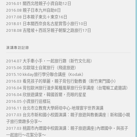
2016.01 關西北陸親子小資自助12日
2016.08 親子日本九州自助8日
2017.08 日本親子東北＋東京16日
2018.01 日本關西奈良名古屋賞雪小旅行10日
2018.08 吉隆坡＋西班牙親子朝聖之路旅行17日
演講專訪記錄
2014.07 大手牽小手，一起旅行趣（新竹文化局）
2015.06 北歐瑞士自駕旅行（飛達旅遊）
2015.10 kkday旅行學分聯合講座（Kodak）
2016.03 看見孩子的華麗，親子背包行動教養（新竹東門國小）
2016.04 背包歐洲旅行漫步萬種風華旅行分享講座（台電輸工處邀請）
2016.04 欣旅遊講堂，韓國首爾，亮眼的星星
2016.05 小資旅行這樣玩
2016.11 台北市立教育大學師培中心-地理寰宇世界演講
2017.03 台北市新和國小校園演講：親子旅遊與教養講座｜新和國小親
子旅行樂趣多分享～
2017.03 桃園市內壢國中校園演講：親子旅遊講座|內壢國中・與孩子
一起旅行～花絮分享～