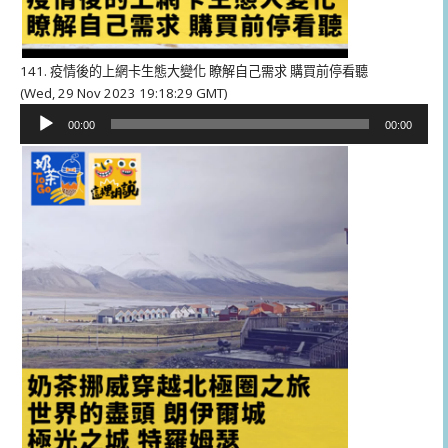
141. 疫情後的上網卡生態大變化 瞭解自己需求 購買前停看聽
(Wed, 29 Nov 2023 19:18:29 GMT)
音
00:00
00:00
訊
播
放
器