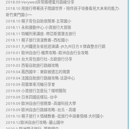
2018.09 Verywed非常婚禮蜜月路線分享
2018.10 用旅行帶著孩子閱讀世界，陪伴孩子培養看見大未來的能力-
新竹東門國小～
2018.10 親子背包自助很簡單-五常國小
2018.11 永和運動中心-小資旅行大冒險
2018.11 特輔列車講座--帶亞斯寶寶去旅行
2018.11 親子旅行浪漫教養--西松國小
2019.01 九州鐵道全省巡迴演講--JR九州日方Ｘ傑森整合行銷
2019.01 歐洲自由行-機票攻略--歐洲自由行全攻略
2019.03 台大背包旅行社--北歐旅行分享
2019.03 西葡自助旅行路線攻略
2019.04 鳳西國中：東歐被遺忘的瑰寶
2019.04 法國自助旅行路線攻略-法語中心
2019.09 荷蘭單車河輪分享會
2019.09 小資旅行怎麼玩？陽明醫院
2019.09 日本四國這樣玩--台中
2019.09 歐洲自由行很簡單--高雄科技大學
2019.09 歐洲自由行路線攻略--台北、高雄
2019.10 親子旅行Ｘ情緒教養--從旅行中涵養情緒-大村國小
2019.12歐洲自由行攻略--麗山國中
2020.3 歐洲親子旅行--鶯歌國中