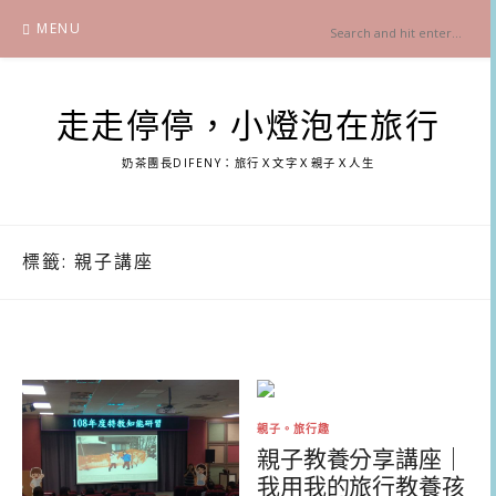
Skip
MENU
to
content
走走停停，小燈泡在旅行
奶茶團長DIFENY：旅行Ｘ文字Ｘ親子Ｘ人生
標籤:
親子講座
親子。旅行趣
親子教養分享講座｜
我用我的旅行教養孩