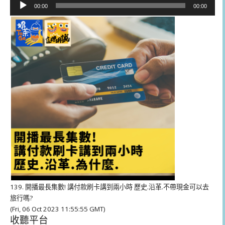
音
00:00
00:00
訊
播
放
器
139. 開播最長集數! 講付款刷卡講到兩小時 歷史.沿革.不帶現金可以去
旅行嗎?
(Fri, 06 Oct 2023 11:55:55 GMT)
收聽平台