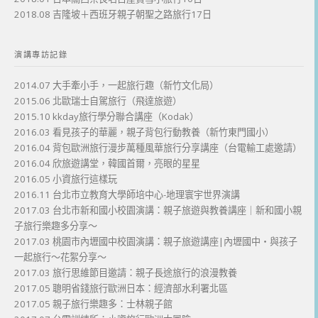
2018.08 吉隆坡＋西班牙親子朝聖之路旅行17日
演講專訪記錄
2014.07 大手牽小手，一起旅行趣（新竹文化局）
2015.06 北歐瑞士自駕旅行（飛達旅遊）
2015.10 kkday旅行學分聯合講座（Kodak）
2016.03 看見孩子的華麗，親子背包行動教養（新竹東門國小）
2016.04 背包歐洲旅行漫步萬種風華旅行分享講座（台電輸工處邀請）
2016.04 欣旅遊講堂，韓國首爾，亮眼的星星
2016.05 小資旅行這樣玩
2016.11 台北市立教育大學師培中心-地理寰宇世界演講
2017.03 台北市新和國小校園演講：親子旅遊與教養講座｜新和國小親
子旅行樂趣多分享～
2017.03 桃園市內壢國中校園演講：親子旅遊講座|內壢國中・與孩子
一起旅行～花絮分享～
2017.03 旅行思維節目邀請：親子長途旅行的浪漫教養
2017.05 聰明省錢旅行歐洲日本：經濟部水利署北區
2017.05 親子旅行樂趣多：士林親子館