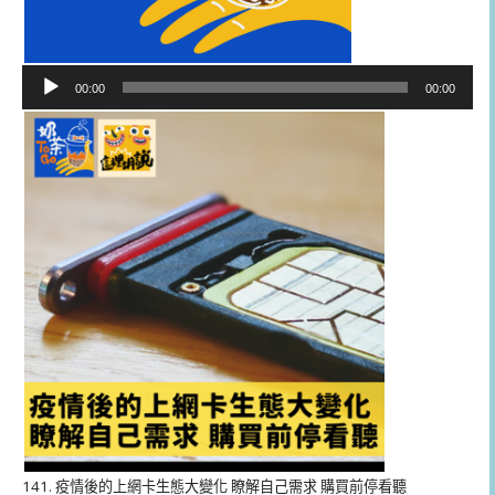
音
00:00
00:00
訊
播
放
器
141. 疫情後的上網卡生態大變化 瞭解自己需求 購買前停看聽