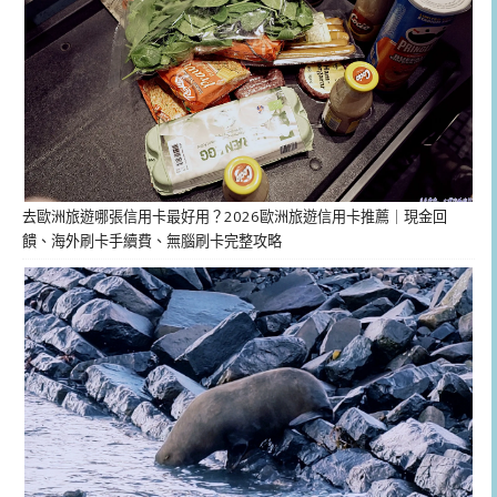
去歐洲旅遊哪張信用卡最好用？2026歐洲旅遊信用卡推薦｜現金回
饋、海外刷卡手續費、無腦刷卡完整攻略