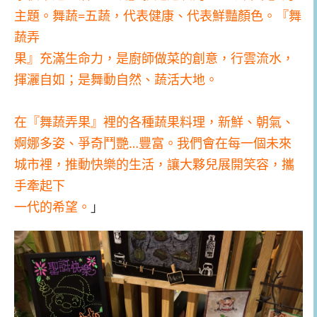
主題。舞蔬=五蔬，代表健康、代表鮮豔顏色。『舞
蔬弄
果』充滿生命力，是廚師做菜的創意，行雲流水，
揮灑自如；是舞動自然、蔬活大地。
在『舞蔬弄果』裡的各種蔬果料理，新鮮、朝氣、
婀娜多姿、爭奇鬥艷…豐富。我們會在每一個未來
城市裡，推動快樂的生活，讓大夥兒展開笑容，攜
手牽起下
一代的希望。
」