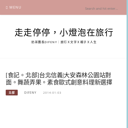
Skip
MENU
to
content
走走停停，小燈泡在旅行
奶茶團長DIFENY：旅行Ｘ文字Ｘ親子Ｘ人生
[食記。北部]台北信義|大安森林公園站對
面。舞蔬弄果。素食歐式創意料理新選擇
北部
DIFENY
2014-01-03