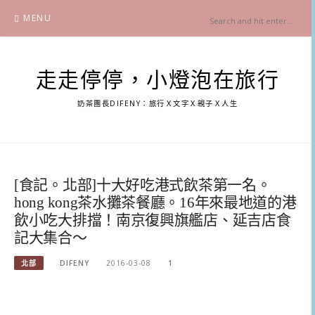
Skip
MENU
to
content
走走停停，小燈泡在旅行
奶茶團長DIFENY：旅行Ｘ文字Ｘ親子Ｘ人生
[食記。北部]十大好吃港式飲茶第一名。
hong kong茶水攤茶餐廳。16年來最地道的港
飲小吃大排擋！南京復興旗艦店、延吉店食
記大集合～
北部
DIFENY
2016-03-08
1