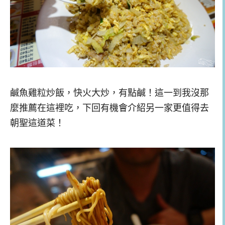
鹹魚雞粒炒飯，快火大炒，有點鹹！這一到我沒那
麼推薦在這裡吃，下回有機會介紹另一家更值得去
朝聖這道菜！