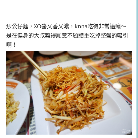
炒公仔麵，XO醬又香又濃，knna吃得非常過癮～
是在健身的大叔難得願意不顧體重吃掉整盤的吸引
啊！