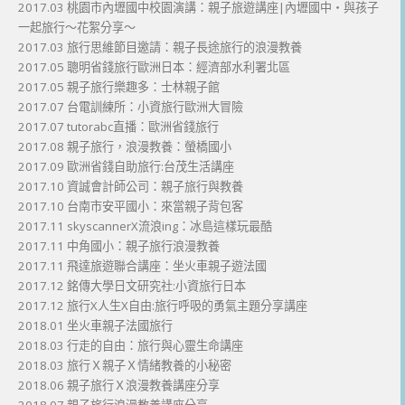
2017.03 桃園市內壢國中校園演講：親子旅遊講座|內壢國中・與孩子
一起旅行～花絮分享～
2017.03 旅行思維節目邀請：親子長途旅行的浪漫教養
2017.05 聰明省錢旅行歐洲日本：經濟部水利署北區
2017.05 親子旅行樂趣多：士林親子館
2017.07 台電訓練所：小資旅行歐洲大冒險
2017.07 tutorabc直播：歐洲省錢旅行
2017.08 親子旅行，浪漫教養：螢橋國小
2017.09 歐洲省錢自助旅行:台茂生活講座
2017.10 資誠會計師公司：親子旅行與教養
2017.10 台南市安平國小：來當親子背包客
2017.11 skyscannerX流浪ing：冰島這樣玩最酷
2017.11 中角國小：親子旅行浪漫教養
2017.11 飛達旅遊聯合講座：坐火車親子遊法國
2017.12 銘傳大學日文研究社:小資旅行日本
2017.12 旅行X人生X自由:旅行呼吸的勇氣主題分享講座
2018.01 坐火車親子法國旅行
2018.03 行走的自由：旅行與心靈生命講座
2018.03 旅行Ｘ親子Ｘ情緒教養的小秘密
2018.06 親子旅行Ｘ浪漫教養講座分享
2018.07 親子旅行浪漫教養講座分享