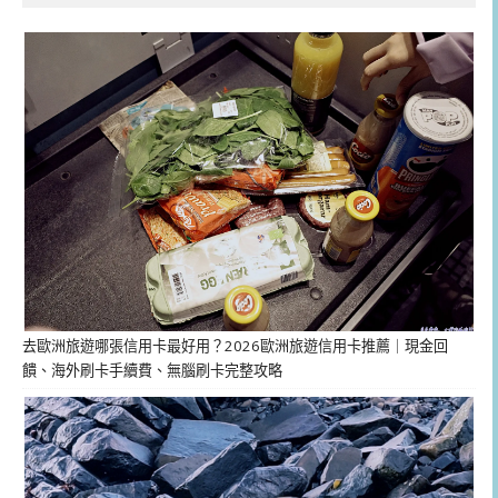
去歐洲旅遊哪張信用卡最好用？2026歐洲旅遊信用卡推薦｜現金回
饋、海外刷卡手續費、無腦刷卡完整攻略