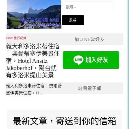
搜
尋
關
鍵
字:
2023旅行紀錄
加LINE當好友
義大利多洛米蒂住宿
｜奧爾蒂塞伊美景住
宿，Hotel Ansitz
Jakoberhof，陽台就
有多洛米提山美景
義大利多洛米蒂住宿｜奧爾蒂
訂閱電子報
塞伊美景住宿，H...
最新文章，寄送到你的信箱