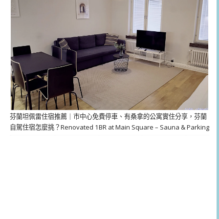
芬蘭坦佩雷住宿推薦｜市中心免費停車、有桑拿的公寓實住分享，芬蘭
自駕住宿怎麼挑？Renovated 1BR at Main Square – Sauna & Parking