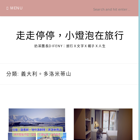
Skip
MENU
to
content
走走停停，小燈泡在旅行
奶茶團長DIFENY：旅行Ｘ文字Ｘ親子Ｘ人生
分類:
義大利。多洛米蒂山