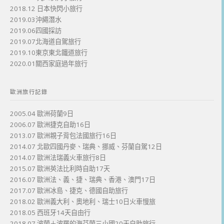
2018.12 日本快閃小旅行
2019.03沖繩潛水
2019.06四國採訪
2019.07北海道自駕旅行
2019.10東京東北鐵道旅行
2020.01關西家庭過年旅行
歐洲旅行記錄
2005.04 歐洲荷蘭9日
2006.07 歐洲捷克自助16日
2013.07 歐洲親子背包法國旅行16日
2014.07 北歐四國丹麥、瑞典、挪威、芬蘭自駕12日
2014.07 歐洲法瑞義火車旅行8日
2015.07 歐洲英法比利時自助17天
2016.07 歐洲法、義、捷、瑞典、香港、澳門17日
2017.07 歐洲冰島、捷克、德國自助旅行
2018.02 歐洲義大利、奧地利、瑞士10日火車慢旅
2018.05 西班牙14天自由行
2018.07 波蘭＋波羅的海芬蘭三小國20天自助旅行