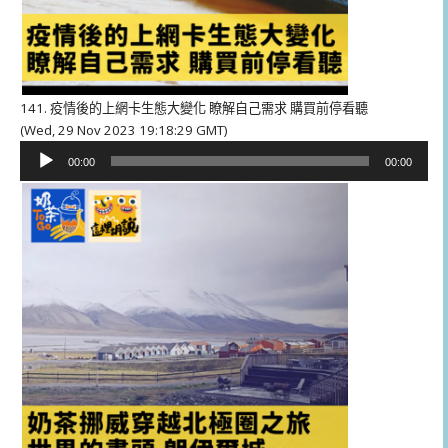
141. 疫情後的上網卡生態大變化 瞭解自己需求 購買前停看聽
(Wed, 29 Nov 2023 19:18:29 GMT)
音
00:00
00:00
訊
播
放
器