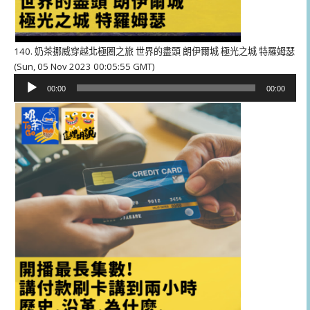
140. 奶茶挪威穿越北極圈之旅 世界的盡頭 朗伊爾城 極光之城 特羅姆瑟
(Sun, 05 Nov 2023 00:05:55 GMT)
音
00:00
00:00
訊
播
放
器