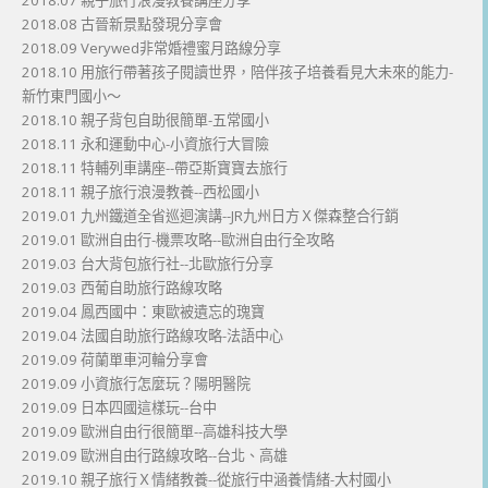
2018.08 古晉新景點發現分享會
2018.09 Verywed非常婚禮蜜月路線分享
2018.10 用旅行帶著孩子閱讀世界，陪伴孩子培養看見大未來的能力-
新竹東門國小～
2018.10 親子背包自助很簡單-五常國小
2018.11 永和運動中心-小資旅行大冒險
2018.11 特輔列車講座--帶亞斯寶寶去旅行
2018.11 親子旅行浪漫教養--西松國小
2019.01 九州鐵道全省巡迴演講--JR九州日方Ｘ傑森整合行銷
2019.01 歐洲自由行-機票攻略--歐洲自由行全攻略
2019.03 台大背包旅行社--北歐旅行分享
2019.03 西葡自助旅行路線攻略
2019.04 鳳西國中：東歐被遺忘的瑰寶
2019.04 法國自助旅行路線攻略-法語中心
2019.09 荷蘭單車河輪分享會
2019.09 小資旅行怎麼玩？陽明醫院
2019.09 日本四國這樣玩--台中
2019.09 歐洲自由行很簡單--高雄科技大學
2019.09 歐洲自由行路線攻略--台北、高雄
2019.10 親子旅行Ｘ情緒教養--從旅行中涵養情緒-大村國小