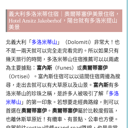
義大利多洛米蒂住宿｜奧爾蒂塞伊美景住宿，
Hotel Ansitz Jakoberhof，陽台就有多洛米提山
美景
北義大利「
多洛米蒂山
」（Dolomiti）非常大！也
不是一兩天就可以完全走完看完的。所以如果只有
幾天旅行的時間，多洛米蒂山住宿推薦可以以兩處
為主要據點：
富內斯
（Funes）或
奧爾蒂塞伊
（Ortisei）。富內斯住宿可以以這間住宿周邊為搜
尋，走出去就可以有大草原以及山景。
富內斯
有多
洛米蒂山的珍珠之稱，是許多人被吸引了解「
多洛
米蒂山
」的第一印象。若想要走經典路線，則可以
首選在
奧爾蒂塞伊
。
奧爾蒂塞伊
屬於比較度假區，
也離休斯草原近！有纜車、有景點、公車也方便。
自駕前往cortina這條grand road路線，也是非常