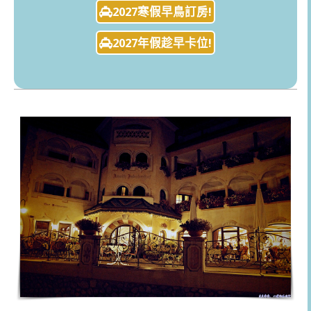
2027寒假早鳥訂房!
2027年假趁早卡位!