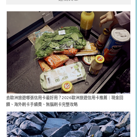
去歐洲旅遊哪張信用卡最好用？2026歐洲旅遊信用卡推薦｜現金回
饋、海外刷卡手續費、無腦刷卡完整攻略