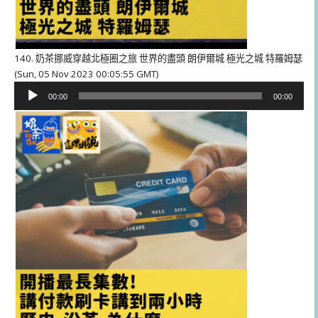
140. 奶茶挪威穿越北極圈之旅 世界的盡頭 朗伊爾城 極光之城 特羅姆瑟
(Sun, 05 Nov 2023 00:05:55 GMT)
音
00:00
00:00
訊
播
放
器