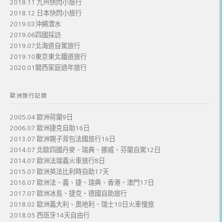
2018.11 九州快閃小旅行
2018.12 日本快閃小旅行
2019.03沖繩潛水
2019.06四國採訪
2019.07北海道自駕旅行
2019.10東京東北鐵道旅行
2020.01關西家庭過年旅行
歐洲旅行記錄
2005.04 歐洲荷蘭9日
2006.07 歐洲捷克自助16日
2013.07 歐洲親子背包法國旅行16日
2014.07 北歐四國丹麥、瑞典、挪威、芬蘭自駕12日
2014.07 歐洲法瑞義火車旅行8日
2015.07 歐洲英法比利時自助17天
2016.07 歐洲法、義、捷、瑞典、香港、澳門17日
2017.07 歐洲冰島、捷克、德國自助旅行
2018.02 歐洲義大利、奧地利、瑞士10日火車慢旅
2018.05 西班牙14天自由行