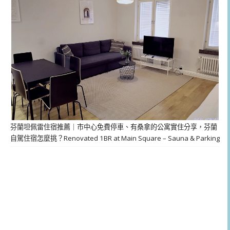
芬蘭坦佩雷住宿推薦｜市中心免費停車、有桑拿的公寓實住分享，芬蘭
自駕住宿怎麼挑？Renovated 1BR at Main Square – Sauna & Parking