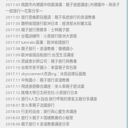
2017.03 桃園市內壢國中校園演講：親子旅遊講座|內壢國中・與孩子
一起旅行～花絮分享～
2017.03 旅行思維節目邀請：親子長途旅行的浪漫教養
2017.05 聰明省錢旅行歐洲日本：經濟部水利署北區
2017.05 親子旅行樂趣多：士林親子館
2017.07 台電訓練所：小資旅行歐洲大冒險
2017.07 tutorabc直播：歐洲省錢旅行
2017.08 親子旅行，浪漫教養：螢橋國小
2017.09 歐洲省錢自助旅行:台茂生活講座
2017.10 資誠會計師公司：親子旅行與教養
2017.10 台南市安平國小：來當親子背包客
2017.11 skyscannerX流浪ing：冰島這樣玩最酷
2017.11 中角國小：親子旅行浪漫教養
2017.11 飛達旅遊聯合講座：坐火車親子遊法國
2017.12 銘傳大學日文研究社:小資旅行日本
2017.12 旅行X人生X自由:旅行呼吸的勇氣主題分享講座
2018.01 坐火車親子法國旅行
2018.03 行走的自由：旅行與心靈生命講座
2018.03 旅行Ｘ親子Ｘ情緒教養的小秘密
2018.06 親子旅行Ｘ浪漫教養講座分享