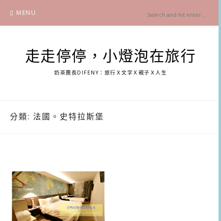
Skip
MENU
to
content
走走停停，小燈泡在旅行
奶茶團長DIFENY：旅行Ｘ文字Ｘ親子Ｘ人生
分類:
法國。史特拉斯堡