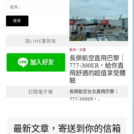
搜
尋
關
鍵
字:
加LINE當好友
歐洲。法國
長榮航空直飛巴黎｜
777-300ER，給你直
飛舒適的超值享受體
驗
長榮航空台北直飛巴黎｜
訂閱電子報
777-300ER，...
最新文章，寄送到你的信箱