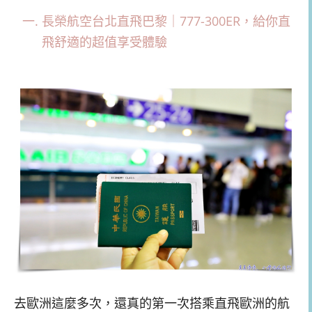
長榮航空台北直飛巴黎｜777-300ER，給你直
飛舒適的超值享受體驗
去歐洲這麼多次，還真的第一次搭乘直飛歐洲的航