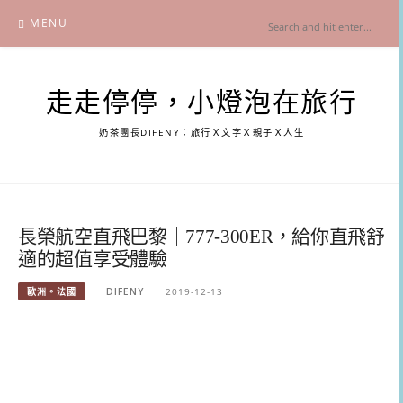
Skip
MENU
to
content
走走停停，小燈泡在旅行
奶茶團長DIFENY：旅行Ｘ文字Ｘ親子Ｘ人生
長榮航空直飛巴黎｜777-300ER，給你直飛舒
適的超值享受體驗
歐洲。法國
DIFENY
2019-12-13