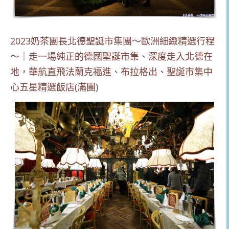
2023奶茶團長北德聖誕市集團～歐洲細緻精選行程
～｜走一場純正的德國聖誕市集、深度走入北德在
地，華航直飛法蘭克福進、布拉格出、聖誕市集中
心五星精選飯店(滿團)