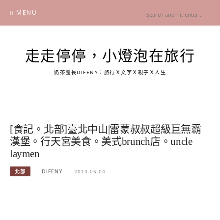
Skip
MENU
to
content
走走停停，小燈泡在旅行
奶茶團長DIFENY：旅行Ｘ文字Ｘ親子Ｘ人生
[食記。北部]臺北中山|雷蒙叔叔超級巨無霸
漢堡。行天宮美食。美式brunch店。uncle
laymen
北部
DIFENY
2014-05-04