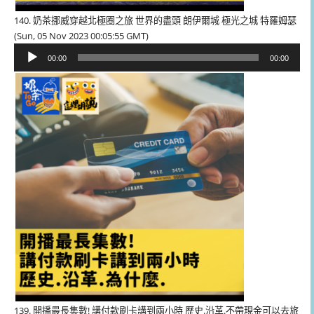
140. 奶茶挪威穿越北極圈之旅 世界的盡頭 朗伊爾城 極光之城 特羅姆瑟
(Sun, 05 Nov 2023 00:05:55 GMT)
音
00:00
00:00
訊
播
放
器
139. 開播最長集數! 講付款刷卡講到兩小時 歷史.沿革.不帶現金可以去旅