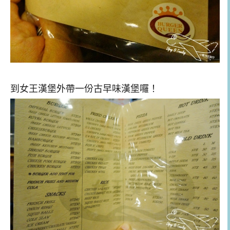
到女王漢堡外帶一份古早味漢堡囉！