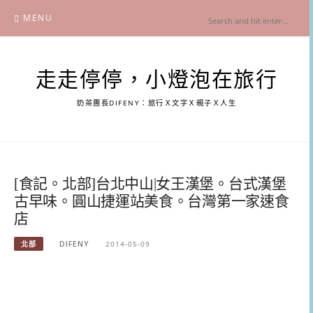
Skip
MENU
to
content
走走停停，小燈泡在旅行
奶茶團長DIFENY：旅行Ｘ文字Ｘ親子Ｘ人生
[食記。北部]台北中山|女王漢堡。台式漢堡
古早味。圓山捷運站美食。台灣第一家速食
店
北部
DIFENY
2014-05-09