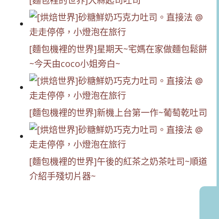
[麵包裡的世界]大蒜起司吐司
[麵包機裡的世界]星期天~宅媽在家做麵包鬆餅
~今天由coco小姐旁白~
[麵包機裡的世界]新機上台第一作~葡萄乾吐司
[麵包機裡的世界]午後的紅茶之奶茶吐司~順道
介紹手殘切片器~