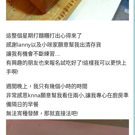
這整個星期打麵糰打出心得來了
感謝lanny以及小咪家願意幫我出清存貨
讓我有機會不斷練習….
有興趣的朋友也來報名試吃好了!這樣我可以更快上
手啊!
週間晚上，我只有幾個小時的時間
非常感恩knna願意幫我看住兩小,讓我專心在廚房準
備隔日的早餐
無法宵種發酵，那就直接法吧!