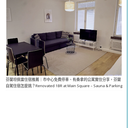
芬蘭坦佩雷住宿推薦｜市中心免費停車、有桑拿的公寓實住分享，芬蘭
自駕住宿怎麼挑？Renovated 1BR at Main Square – Sauna & Parking