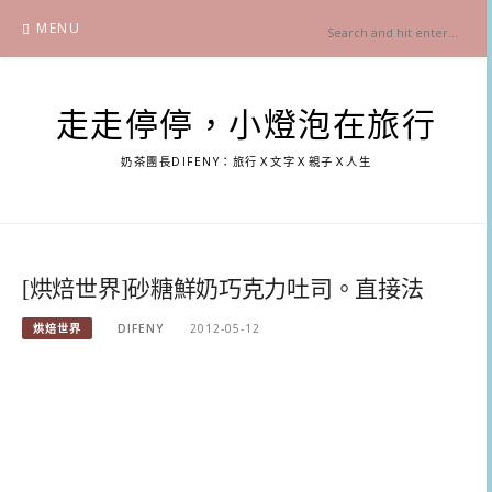
Skip
MENU
to
content
走走停停，小燈泡在旅行
奶茶團長DIFENY：旅行Ｘ文字Ｘ親子Ｘ人生
[烘焙世界]砂糖鮮奶巧克力吐司。直接法
烘焙世界
DIFENY
2012-05-12