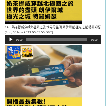
140. 奶茶挪威穿越北極圈之旅 世界的盡頭 朗伊爾城 極光之城 特羅姆瑟
(Sun, 05 Nov 2023 00:05:55 GMT)
音
00:00
00:00
訊
播
放
器