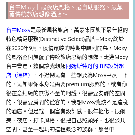
台中Moxy
｜最夜店風格、最自助服務、最顛
覆傳統旅店想像酒店～
台中Moxy
是最新風格旅店，萬豪集團旗下最年輕的
特色精選服務(Distinctive Select)品牌─Moxy終於
在2020年9月，疫情嚴峻的時期中順利開幕，Moxy
的風格整個顛覆了傳統旅店思緒的想像，走進Moxy
台中豐邑，整個讓我想起
阿姆斯特丹的IBIS設計旅
店（連結）
，不過倒是有一些想要為Moxy平反一下
的，是如果你本身是需要premium服務的，或者你
很在意細緻的無微不至的呵護，很需要安靜的空間
的、很需要房間的從容的，我想Moxy應該不是這樣
的酒店。但是就一個富有設計感、很年輕化、很網
美、夜店、打卡風格、很把自己照顧好、也很公共
空間、甚至一起玩的這種概念的族群，那台中