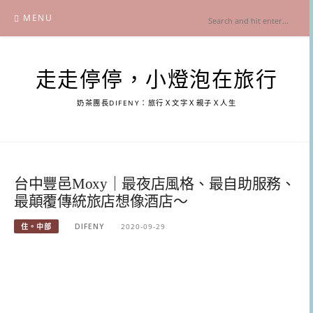
Skip
MENU
to
content
走走停停，小燈泡在旅行
奶茶團長DIFENY：旅行Ｘ文字Ｘ親子Ｘ人生
台中豐邑Moxy｜最夜店風格、最自助服務、
最顛覆傳統旅店想像酒店～
住。中部
DIFENY
2020-09-29