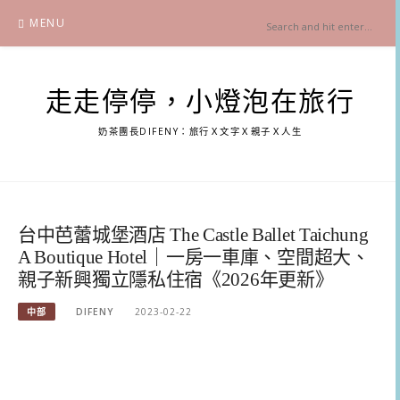
Skip
MENU
to
content
走走停停，小燈泡在旅行
奶茶團長DIFENY：旅行Ｘ文字Ｘ親子Ｘ人生
台中芭蕾城堡酒店 The Castle Ballet Taichung
A Boutique Hotel｜一房一車庫、空間超大、
親子新興獨立隱私住宿《2026年更新》
中部
DIFENY
2023-02-22