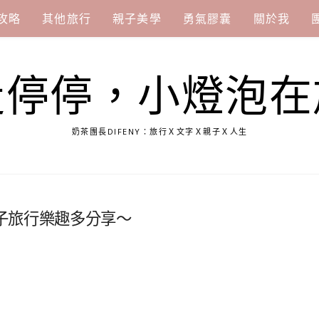
攻略
其他旅行
親子美學
勇氣膠囊
關於我
走停停，小燈泡在
奶茶團長DIFENY：旅行Ｘ文字Ｘ親子Ｘ人生
子旅行樂趣多分享～