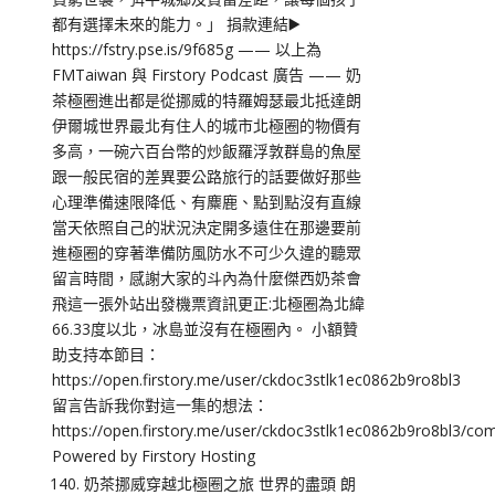
鍵
以
提
高
或
降
低
音
量。
140. 奶茶挪威穿越北極圈之旅 世界的盡頭 朗