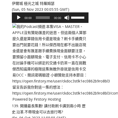
伊爾城 極光之城 特羅姆瑟
(Sun, 05 Nov 2023 00:05:55 GMT)
音
使
00:00
00:00
訊
用
播
向
放
上/
器
向
下
鍵
以
提
高
或
降
低
音
量。
139. 開播最長集數! 講付款刷卡講到兩小時 歷
史.沿革.不帶現金可以去旅行嗎?
(Fri, 06 Oct 2023 11:55:55 GMT)