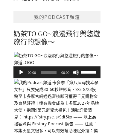
我的PODCAST頻道
奶茶TO GO~浪漫飛行與悠遊
旅行的想像～
音
使
00:00
00:00
訊
用
播
向
放
上/
器
向
下
鍵
以
提
高