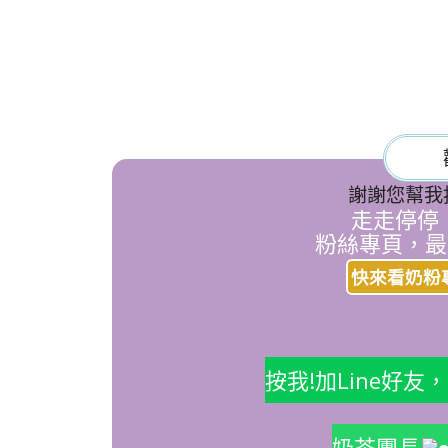
謝謝您幫我
走走停停
粉絲專頁，最
快來看奶粉
按我!加Line好
奶茶團長