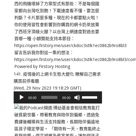
或
降
低
音
量。
141. 疫情後的上網卡生態大變化 瞭解自己需求
購買前停看聽
(Wed, 29 Nov 2023 19:18:29 GMT)
音
使
00:00
00:00
訊
用
播
向
放
上/
器
向
下