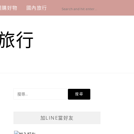
團購好物
國內旅行
旅行
搜
尋
關
鍵
加LINE當好友
字: