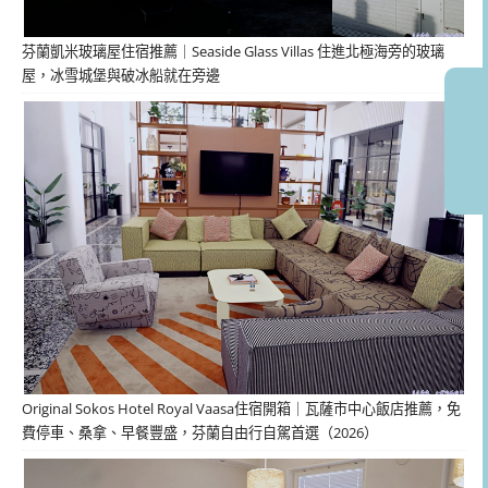
芬蘭凱米玻璃屋住宿推薦｜Seaside Glass Villas 住進北極海旁的玻璃
屋，冰雪城堡與破冰船就在旁邊
Original Sokos Hotel Royal Vaasa住宿開箱｜瓦薩市中心飯店推薦，免
費停車、桑拿、早餐豐盛，芬蘭自由行自駕首選（2026）