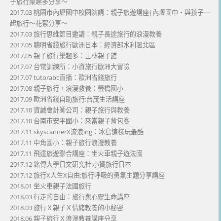
子旅行樂趣多分享～
2017.03 桃園市內壢國中校園演講：親子旅遊講座|內壢國中・與孩子一
起旅行～花絮分享～
2017.03 旅行思維節目邀請：親子長途旅行的浪漫教養
2017.05 聰明省錢旅行歐洲日本：經濟部水利署北區
2017.05 親子旅行樂趣多：士林親子館
2017.07 台電訓練所：小資旅行歐洲大冒險
2017.07 tutorabc直播：歐洲省錢旅行
2017.08 親子旅行，浪漫教養：螢橋國小
2017.09 歐洲省錢自助旅行:台茂生活講座
2017.10 資誠會計師公司：親子旅行與教養
2017.10 台南市安平國小：來當親子背包客
2017.11 skyscannerX流浪ing：冰島這樣玩最酷
2017.11 中角國小：親子旅行浪漫教養
2017.11 飛達旅遊聯合講座：坐火車親子遊法國
2017.12 銘傳大學日文研究社:小資旅行日本
2017.12 旅行X人生X自由:旅行呼吸的勇氣主題分享講座
2018.01 坐火車親子法國旅行
2018.03 行走的自由：旅行與心靈生命講座
2018.03 旅行Ｘ親子Ｘ情緒教養的小秘密
2018.06 親子旅行Ｘ浪漫教養講座分享