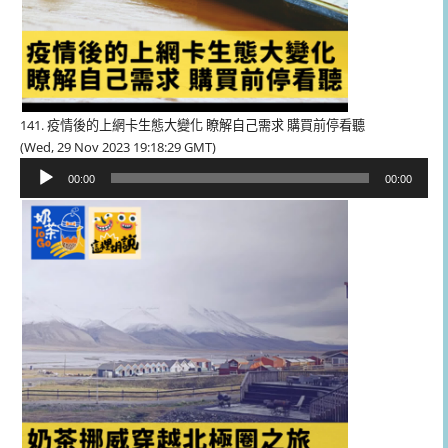
141. 疫情後的上網卡生態大變化 瞭解自己需求 購買前停看聽
(Wed, 29 Nov 2023 19:18:29 GMT)
音
00:00
00:00
訊
播
放
器