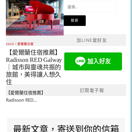
搜
尋
關
鍵
字:
加LINE當好友
2025。愛爾蘭自駕
【愛爾蘭住宿推薦】
Radisson RED Galway
｜城市與靈魂共振的
旅館，美得讓人想久
住
訂閱電子報
【愛爾蘭住宿推薦】
Radisson RED...
最新文章，寄送到你的信箱