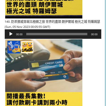
140. 奶茶挪威穿越北極圈之旅 世界的盡頭 朗伊爾城 極光之城 特羅姆瑟
(Sun, 05 Nov 2023 00:05:55 GMT)
音
00:00
00:00
訊
播
放
器