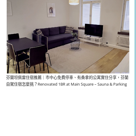
芬蘭坦佩雷住宿推薦｜市中心免費停車、有桑拿的公寓實住分享，芬蘭
自駕住宿怎麼挑？Renovated 1BR at Main Square – Sauna & Parking