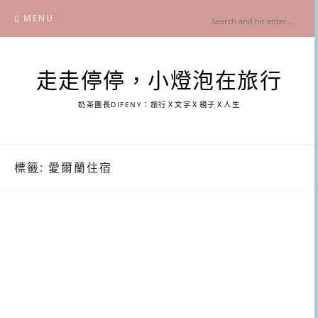
Skip
MENU
to
content
走走停停，小燈泡在旅行
奶茶團長DIFENY：旅行Ｘ文字Ｘ親子Ｘ人生
標籤:
愛爾蘭住宿