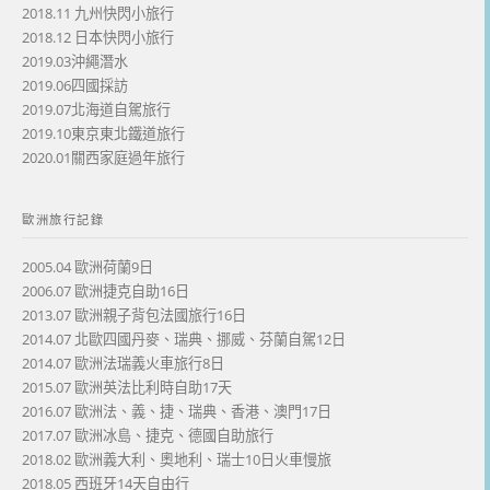
2018.11 九州快閃小旅行
2018.12 日本快閃小旅行
2019.03沖繩潛水
2019.06四國採訪
2019.07北海道自駕旅行
2019.10東京東北鐵道旅行
2020.01關西家庭過年旅行
歐洲旅行記錄
2005.04 歐洲荷蘭9日
2006.07 歐洲捷克自助16日
2013.07 歐洲親子背包法國旅行16日
2014.07 北歐四國丹麥、瑞典、挪威、芬蘭自駕12日
2014.07 歐洲法瑞義火車旅行8日
2015.07 歐洲英法比利時自助17天
2016.07 歐洲法、義、捷、瑞典、香港、澳門17日
2017.07 歐洲冰島、捷克、德國自助旅行
2018.02 歐洲義大利、奧地利、瑞士10日火車慢旅
2018.05 西班牙14天自由行