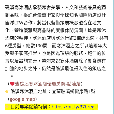
礁溪寒沐酒店承襲寒舍美學、人文和藝術兼具的獨
到品味，委託台灣藝術家與全球知名國際酒店設計
團隊LTW合作，將當代藝術策展概念融合在地文
化，營造優雅與高品味的度假休閒氛圍！這是寒沐
酒店的精神，寒沐酒店與寒沐行館2棟建築體，共有
6種房型，總數190間。而寒沐酒店之所以這兩年大
受親子家庭推崇，也是因為頂級的服務、絕佳的位
置以及設施完善，整體來說寒沐酒店除了餐食還有
加強的地步之外，仍然是礁溪最值得入住的飯店之
一。
（
查礁溪寒沐酒店優惠房價-點連結
）
礁溪寒沐酒店地址：宜蘭
礁溪鄉健康路1號
（
google map
）
目前專案促銷特價：
https://bit.ly/37bregU