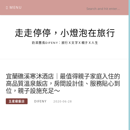
Skip
MENU
to
content
走走停停，小燈泡在旅行
奶茶團長DIFENY：旅行Ｘ文字Ｘ親子Ｘ人生
宜蘭礁溪寒沐酒店｜最值得親子家庭入住的
高品質溫泉飯店，房間設計佳、服務貼心到
位，親子設施充足～
五星級飯店
DIFENY
2020-06-28