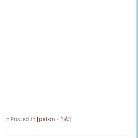
Posted in
[paton。1歲]