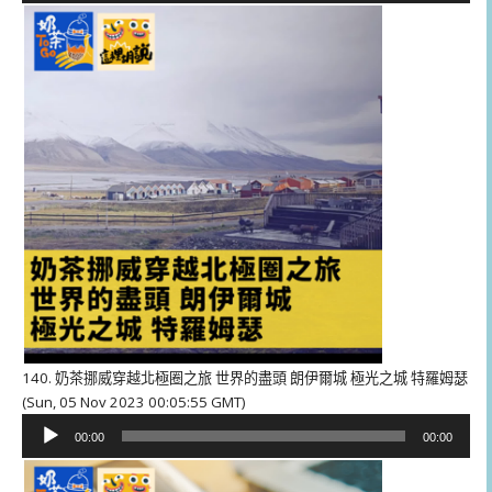
播
放
器
140. 奶茶挪威穿越北極圈之旅 世界的盡頭 朗伊爾城 極光之城 特羅姆瑟
(Sun, 05 Nov 2023 00:05:55 GMT)
音
00:00
00:00
訊
播