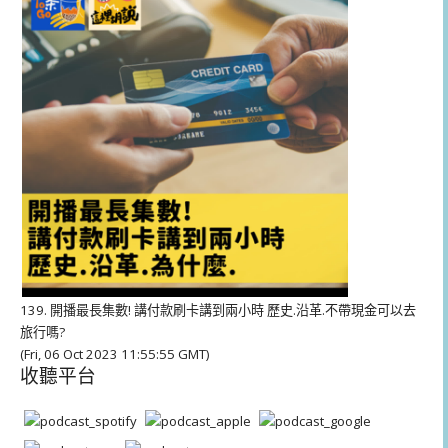
放
器
139. 開播最長集數! 講付款刷卡講到兩小時 歷史.沿革.不帶現金可以去
旅行嗎?
(Fri, 06 Oct 2023 11:55:55 GMT)
收聽平台