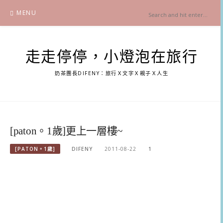
Skip
MENU
to
content
走走停停，小燈泡在旅行
奶茶團長DIFENY：旅行Ｘ文字Ｘ親子Ｘ人生
[paton。1歲]更上一層樓~
[PATON。1歲]
DIFENY
2011-08-22
1