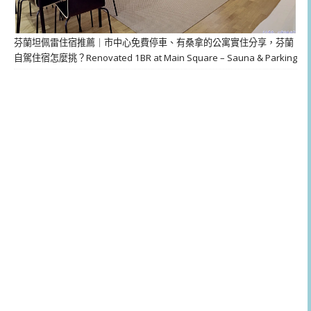
芬蘭坦佩雷住宿推薦｜市中心免費停車、有桑拿的公寓實住分享，芬蘭
自駕住宿怎麼挑？Renovated 1BR at Main Square – Sauna & Parking