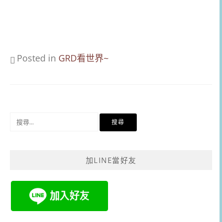
Posted in
GRD看世界~
搜
尋
關
鍵
加LINE當好友
字: