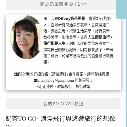
關於奶茶團長 DIFENY
Hi，我是
Difeny奶茶團長
，喜愛旅行的旅
人，喜歡研究交通票券攻略，喜歡漫遊生
活，喜歡思考，撰寫生活美學、旅行美學、
教養美學、生命美學。覺得
人生即是旅行，
旅行即是人生
，利用深度的文化思考文字，
撰寫自己的旅行記錄。因為教養孩子，帶著
孩子旅行，於是有著背包式的浪漫旅行教養
觀。
合作提案、講座聯絡資訊：
關於我的詳細介紹（請按連結)
粉絲專頁：
difenyblog@gmail.com
走走停停，教學旅行，旅行教學
我的PODCAST頻道
奶茶TO GO~浪漫飛行與悠遊旅行的想像
～