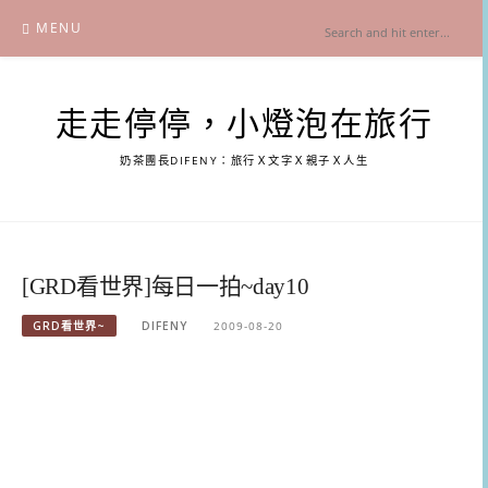
Skip
MENU
to
content
走走停停，小燈泡在旅行
奶茶團長DIFENY：旅行Ｘ文字Ｘ親子Ｘ人生
[GRD看世界]每日一拍~day10
GRD看世界~
DIFENY
2009-08-20