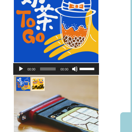
音
使
00:00
00:00
訊
用
播
向
放
上/
器
向
下
鍵
以
提
高