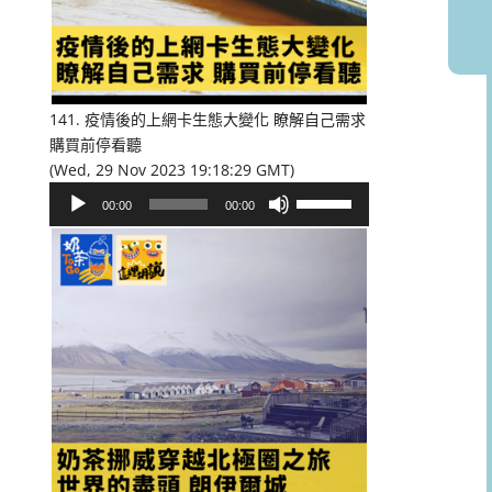
或
降
低
音
量。
141. 疫情後的上網卡生態大變化 瞭解自己需求
購買前停看聽
(Wed, 29 Nov 2023 19:18:29 GMT)
音
使
00:00
00:00
訊
用
播
向
放
上/
器
向
下
鍵
以
提
高
或
降