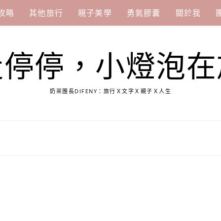
攻略
其他旅行
親子美學
勇氣膠囊
關於我
走停停，小燈泡在
奶茶團長DIFENY：旅行Ｘ文字Ｘ親子Ｘ人生