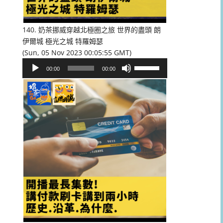
低
音
量。
140. 奶茶挪威穿越北極圈之旅 世界的盡頭 朗
伊爾城 極光之城 特羅姆瑟
(Sun, 05 Nov 2023 00:05:55 GMT)
音
使
00:00
00:00
訊
用
播
向
放
上/
器
向
下
鍵
以
提
高
或
降
低
音