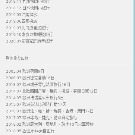
2018.11 九州快閃小旅行
2018.12 日本快閃小旅行
2019.03沖繩潛水
2019.06四國採訪
2019.07北海道自駕旅行
2019.10東京東北鐵道旅行
2020.01關西家庭過年旅行
歐洲旅行記錄
2005.04 歐洲荷蘭9日
2006.07 歐洲捷克自助16日
2013.07 歐洲親子背包法國旅行16日
2014.07 北歐四國丹麥、瑞典、挪威、芬蘭自駕12日
2014.07 歐洲法瑞義火車旅行8日
2015.07 歐洲英法比利時自助17天
2016.07 歐洲法、義、捷、瑞典、香港、澳門17日
2017.07 歐洲冰島、捷克、德國自助旅行
2018.02 歐洲義大利、奧地利、瑞士10日火車慢旅
2018.05 西班牙14天自由行