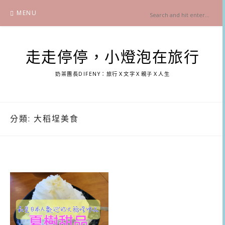
Skip
MENU
to
content
走走停停，小燈泡在旅行
奶茶團長DIFENY：旅行Ｘ文字Ｘ親子Ｘ人生
分類:
大稻埕美食