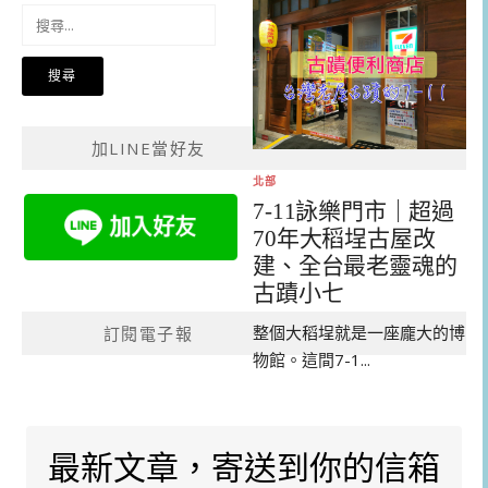
搜
尋
關
鍵
字:
加LINE當好友
北部
7-11詠樂門市｜超過
70年大稻埕古屋改
建、全台最老靈魂的
古蹟小七
整個大稻埕就是一座龐大的博
訂閱電子報
物館。這間7-1...
最新文章，寄送到你的信箱