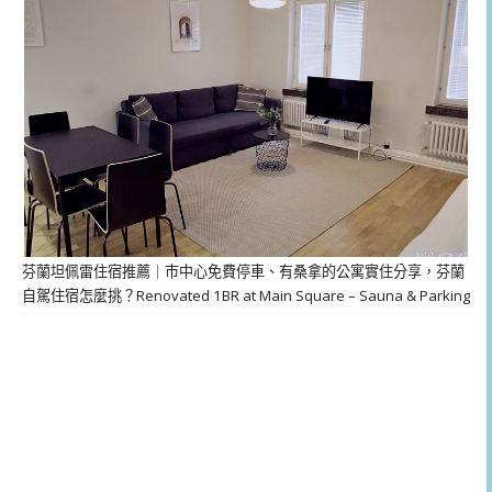
芬蘭坦佩雷住宿推薦｜市中心免費停車、有桑拿的公寓實住分享，芬蘭
自駕住宿怎麼挑？Renovated 1BR at Main Square – Sauna & Parking