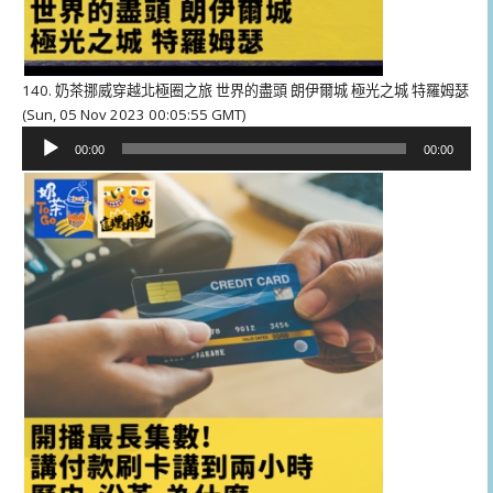
140. 奶茶挪威穿越北極圈之旅 世界的盡頭 朗伊爾城 極光之城 特羅姆瑟
(Sun, 05 Nov 2023 00:05:55 GMT)
音
00:00
00:00
訊
播
放
器