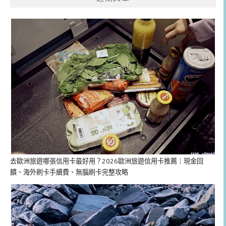
去歐洲旅遊哪張信用卡最好用？2026歐洲旅遊信用卡推薦｜現金回
饋、海外刷卡手續費、無腦刷卡完整攻略