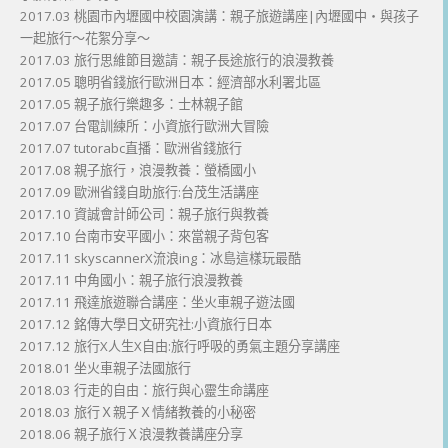
2017.03 桃園市內壢國中校園演講：親子旅遊講座|內壢國中・與孩子
一起旅行～花絮分享～
2017.03 旅行思維節目邀請：親子長途旅行的浪漫教養
2017.05 聰明省錢旅行歐洲日本：經濟部水利署北區
2017.05 親子旅行樂趣多：士林親子館
2017.07 台電訓練所：小資旅行歐洲大冒險
2017.07 tutorabc直播：歐洲省錢旅行
2017.08 親子旅行，浪漫教養：螢橋國小
2017.09 歐洲省錢自助旅行:台茂生活講座
2017.10 資誠會計師公司：親子旅行與教養
2017.10 台南市安平國小：來當親子背包客
2017.11 skyscannerX流浪ing：冰島這樣玩最酷
2017.11 中角國小：親子旅行浪漫教養
2017.11 飛達旅遊聯合講座：坐火車親子遊法國
2017.12 銘傳大學日文研究社:小資旅行日本
2017.12 旅行X人生X自由:旅行呼吸的勇氣主題分享講座
2018.01 坐火車親子法國旅行
2018.03 行走的自由：旅行與心靈生命講座
2018.03 旅行Ｘ親子Ｘ情緒教養的小秘密
2018.06 親子旅行Ｘ浪漫教養講座分享