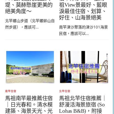
堤、莫赫懸崖更美的
祖View景最好、藍眼
絕美角度～
淚最佳住宿、划算、
好住、山海景絕美
北竿螺山步道（北竿螺蚌山自
然步道），應該可...
南竿津沙聚落的津沙101海景
民宿，應該可以...
南竿住宿
北竿住宿
馬祖南竿最推薦住宿
馬祖北竿住宿推薦｜
｜日光春和。清水模
舒漫活海景旅宿 (So
建築、海景天光、光
Lohas B&B)，附接