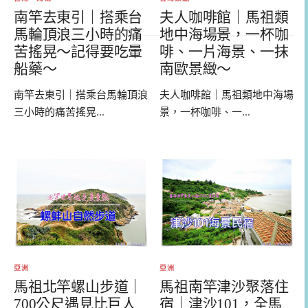
南竿去東引｜搭乘台
夫人咖啡館｜馬祖類
馬輪頂浪三小時的痛
地中海場景，一杯咖
苦搖晃～記得要吃暈
啡、一片海景、一抹
船藥～
南歐景緻～
南竿去東引｜搭乘台馬輪頂浪
夫人咖啡館｜馬祖類地中海場
三小時的痛苦搖晃...
景，一杯咖啡、一...
亞洲
亞洲
馬祖北竿螺山步道｜
馬祖南竿津沙聚落住
700公尺遇見比巨人
宿｜津沙101，全馬