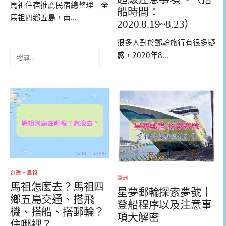
馬祖住宿推薦民宿總整理｜全
船時間：
馬祖四鄉五島，南...
2020.8.19~8.23）
很多人對於郵輪旅行有很多疑
搜
惑，2020年8...
尋
關
鍵
字:
台灣。馬祖
亞洲
馬祖怎麼去？馬祖四
星夢郵輪探索夢號｜
鄉五島交通、搭飛
登船程序以及注意事
機、搭船、搭郵輪？
項大解密
住哪裡？