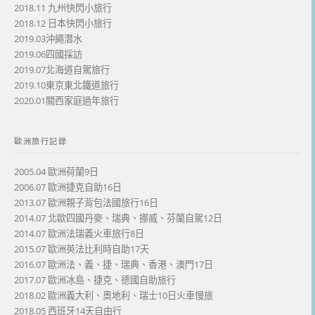
2018.11 九州快閃小旅行
2018.12 日本快閃小旅行
2019.03沖繩潛水
2019.06四國採訪
2019.07北海道自駕旅行
2019.10東京東北鐵道旅行
2020.01關西家庭過年旅行
歐洲旅行記錄
2005.04 歐洲荷蘭9日
2006.07 歐洲捷克自助16日
2013.07 歐洲親子背包法國旅行16日
2014.07 北歐四國丹麥、瑞典、挪威、芬蘭自駕12日
2014.07 歐洲法瑞義火車旅行8日
2015.07 歐洲英法比利時自助17天
2016.07 歐洲法、義、捷、瑞典、香港、澳門17日
2017.07 歐洲冰島、捷克、德國自助旅行
2018.02 歐洲義大利、奧地利、瑞士10日火車慢旅
2018.05 西班牙14天自由行