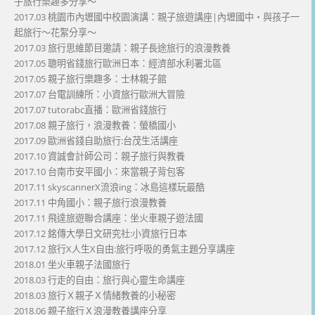
子旅行樂趣多分享～
2017.03 桃園市內壢國中校園演講：親子旅遊講座|內壢國中・與孩子一
起旅行～花絮分享～
2017.03 旅行思維節目邀請：親子長途旅行的浪漫教養
2017.05 聰明省錢旅行歐洲日本：經濟部水利署北區
2017.05 親子旅行樂趣多：士林親子館
2017.07 台電訓練所：小資旅行歐洲大冒險
2017.07 tutorabc直播：歐洲省錢旅行
2017.08 親子旅行，浪漫教養：螢橋國小
2017.09 歐洲省錢自助旅行:台茂生活講座
2017.10 資誠會計師公司：親子旅行與教養
2017.10 台南市安平國小：來當親子背包客
2017.11 skyscannerX流浪ing：冰島這樣玩最酷
2017.11 中角國小：親子旅行浪漫教養
2017.11 飛達旅遊聯合講座：坐火車親子遊法國
2017.12 銘傳大學日文研究社:小資旅行日本
2017.12 旅行X人生X自由:旅行呼吸的勇氣主題分享講座
2018.01 坐火車親子法國旅行
2018.03 行走的自由：旅行與心靈生命講座
2018.03 旅行Ｘ親子Ｘ情緒教養的小秘密
2018.06 親子旅行Ｘ浪漫教養講座分享