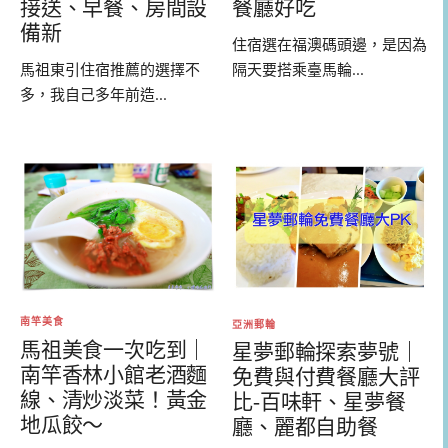
接送、早餐、房間設
餐廳好吃
備新
住宿選在福澳碼頭邊，是因為
馬祖東引住宿推薦的選擇不
隔天要搭乘臺馬輪...
多，我自己多年前造...
南竿美食
亞洲郵輪
馬祖美食一次吃到｜
星夢郵輪探索夢號｜
南竿香林小館老酒麵
免費與付費餐廳大評
線、清炒淡菜！黃金
比-百味軒、星夢餐
地瓜餃～
廳、麗都自助餐