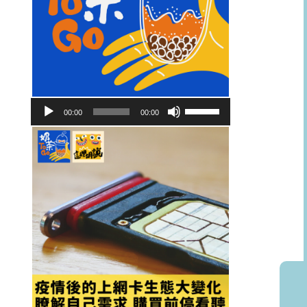
音
使
00:00
00:00
訊
用
播
向
放
上/
器
向
下
鍵
以
提
高
或
降
低