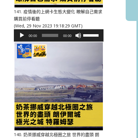
音
量。
141. 疫情後的上網卡生態大變化 瞭解自己需求
購買前停看聽
(Wed, 29 Nov 2023 19:18:29 GMT)
音
使
00:00
00:00
訊
用
播
向
放
上/
器
向
下
鍵
以
提
高
或
降
低
音
量。
140. 奶茶挪威穿越北極圈之旅 世界的盡頭 朗