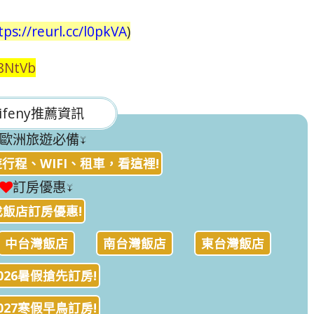
tps://reurl.cc/l0pkVA
)
b8NtVb
ifeny推薦資訊
歐洲旅遊必備↓
行程、WIFI、租車，看這裡!
訂房優惠↓
找飯店訂房優惠!
中台灣飯店
南台灣飯店
東台灣飯店
026暑假搶先訂房!
027寒假早鳥訂房!