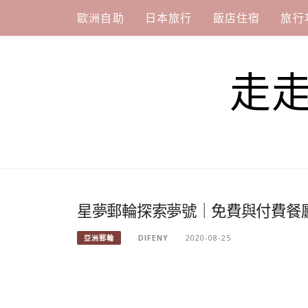
Skip
歐洲自助
日本旅行
飯店住宿
旅行
to
content
走
星夢郵輪探索夢號｜免費與付費餐
DIFENY
2020-08-25
亞洲郵輪