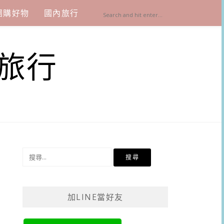
團購好物
國內旅行
旅行
搜
尋
關
鍵
加LINE當好友
字: