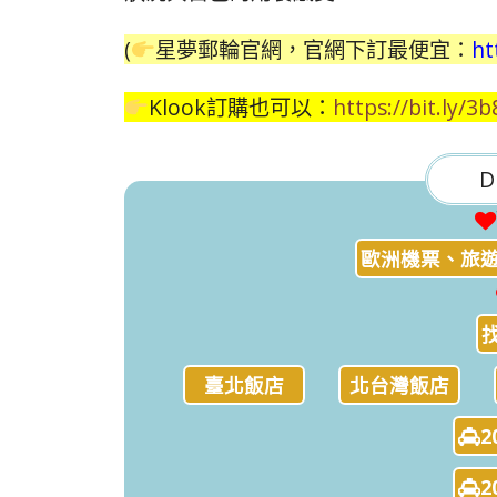
(
星夢郵輪官網，官網下訂最便宜：
ht
Klook訂購也可以：
https://bit.ly/3
D
歐洲機票、旅遊
臺北飯店
北台灣飯店
2
2