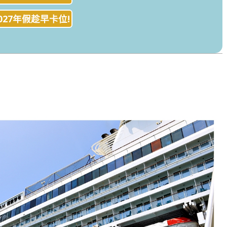
027年假趁早卡位!