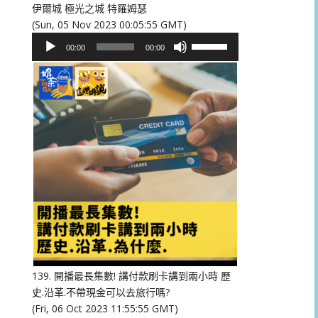
伊爾城 極光之城 特羅姆瑟
(Sun, 05 Nov 2023 00:05:55 GMT)
音
使
00:00
00:00
訊
用
播
向
放
上/
器
向
下
鍵
以
提
高
或
降
低
音
量。
139. 開播最長集數! 講付款刷卡講到兩小時 歷
史.沿革.不帶現金可以去旅行嗎?
(Fri, 06 Oct 2023 11:55:55 GMT)