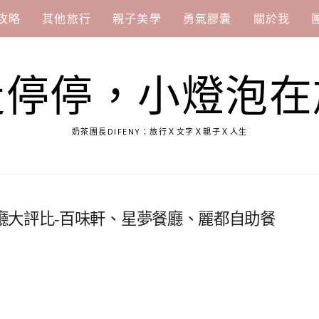
攻略
其他旅行
親子美學
勇氣膠囊
關於我
走停停，小燈泡在
奶茶團長DIFENY：旅行Ｘ文字Ｘ親子Ｘ人生
廳大評比-百味軒、星夢餐廳、麗都自助餐