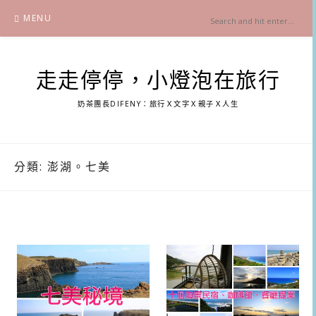
Skip
MENU
to
content
走走停停，小燈泡在旅行
奶茶團長DIFENY：旅行Ｘ文字Ｘ親子Ｘ人生
分類:
澎湖。七美