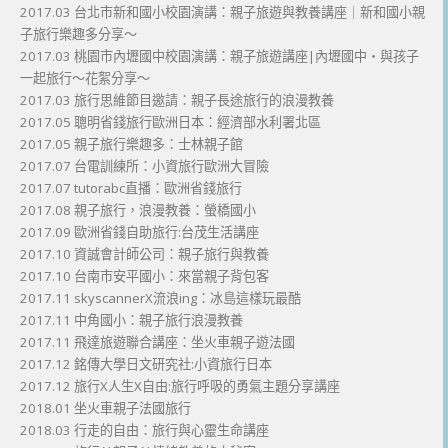
2017.03 台北市新和國小校園演講：親子旅遊與教養講座｜新和國小親
子旅行樂趣多分享～
2017.03 桃園市內壢國中校園演講：親子旅遊講座|內壢國中・與孩子
一起旅行～花絮分享～
2017.03 旅行思維節目邀請：親子長途旅行的浪漫教養
2017.05 聰明省錢旅行歐洲日本：經濟部水利署北區
2017.05 親子旅行樂趣多：士林親子館
2017.07 台電訓練所：小資旅行歐洲大冒險
2017.07 tutorabc直播：歐洲省錢旅行
2017.08 親子旅行，浪漫教養：螢橋國小
2017.09 歐洲省錢自助旅行:台茂生活講座
2017.10 資誠會計師公司：親子旅行與教養
2017.10 台南市安平國小：來當親子背包客
2017.11 skyscannerX流浪ing：冰島這樣玩最酷
2017.11 中角國小：親子旅行浪漫教養
2017.11 飛達旅遊聯合講座：坐火車親子遊法國
2017.12 銘傳大學日文研究社:小資旅行日本
2017.12 旅行X人生X自由:旅行呼吸的勇氣主題分享講座
2018.01 坐火車親子法國旅行
2018.03 行走的自由：旅行與心靈生命講座