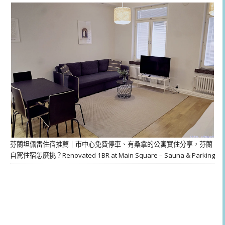
芬蘭坦佩雷住宿推薦｜市中心免費停車、有桑拿的公寓實住分享，芬蘭
自駕住宿怎麼挑？Renovated 1BR at Main Square – Sauna & Parking