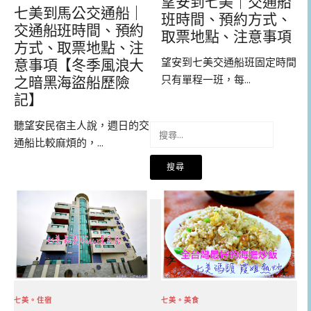
望安到七美｜交通船
七美到馬公交通船｜
班時間、預約方式、
交通船班時間、預約
取票地點、注意事項
方式、取票地點、注
望安到七美交通船班固定時間
意事項【冬季風浪大
只有單程一班，每...
之暗黑海盜船歷險
記】
聽望安民宿主人說，週日的交
搜
通船比較麻煩的，...
尋
關
鍵
字:
七美。住宿
七美。美食