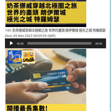
140. 奶茶挪威穿越北極圈之旅 世界的盡頭 朗伊爾城 極光之城 特羅姆瑟
(Sun, 05 Nov 2023 00:05:55 GMT)
音
00:00
00:00
訊
播
放
器