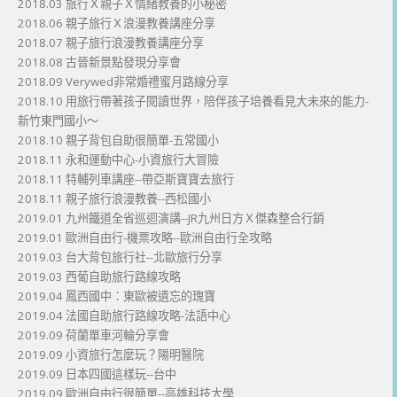
2018.03 旅行Ｘ親子Ｘ情緒教養的小秘密
2018.06 親子旅行Ｘ浪漫教養講座分享
2018.07 親子旅行浪漫教養講座分享
2018.08 古晉新景點發現分享會
2018.09 Verywed非常婚禮蜜月路線分享
2018.10 用旅行帶著孩子閱讀世界，陪伴孩子培養看見大未來的能力-
新竹東門國小～
2018.10 親子背包自助很簡單-五常國小
2018.11 永和運動中心-小資旅行大冒險
2018.11 特輔列車講座--帶亞斯寶寶去旅行
2018.11 親子旅行浪漫教養--西松國小
2019.01 九州鐵道全省巡迴演講--JR九州日方Ｘ傑森整合行銷
2019.01 歐洲自由行-機票攻略--歐洲自由行全攻略
2019.03 台大背包旅行社--北歐旅行分享
2019.03 西葡自助旅行路線攻略
2019.04 鳳西國中：東歐被遺忘的瑰寶
2019.04 法國自助旅行路線攻略-法語中心
2019.09 荷蘭單車河輪分享會
2019.09 小資旅行怎麼玩？陽明醫院
2019.09 日本四國這樣玩--台中
2019.09 歐洲自由行很簡單--高雄科技大學