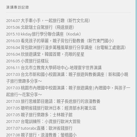
演講專訪記錄
2014.07 大手牽小手，一起旅行趣（新竹文化局）
2015.06 北歐瑞士自駕旅行（飛達旅遊）
2015.10 kkday旅行學分聯合講座（Kodak）
2016.03 看見孩子的華麗，親子背包行動教養（新竹東門國小）
2016.04 背包歐洲旅行漫步萬種風華旅行分享講座（台電輸工處邀請）
2016.04 欣旅遊講堂，韓國首爾，亮眼的星星
2016.05 小資旅行這樣玩
2016.11 台北市立教育大學師培中心-地理寰宇世界演講
2017.03 台北市新和國小校園演講：親子旅遊與教養講座｜新和國小親
子旅行樂趣多分享～
2017.03 桃園市內壢國中校園演講：親子旅遊講座|內壢國中・與孩子一
起旅行～花絮分享～
2017.03 旅行思維節目邀請：親子長途旅行的浪漫教養
2017.05 聰明省錢旅行歐洲日本：經濟部水利署北區
2017.05 親子旅行樂趣多：士林親子館
2017.07 台電訓練所：小資旅行歐洲大冒險
2017.07 tutorabc直播：歐洲省錢旅行
2017.08 親子旅行，浪漫教養：螢橋國小