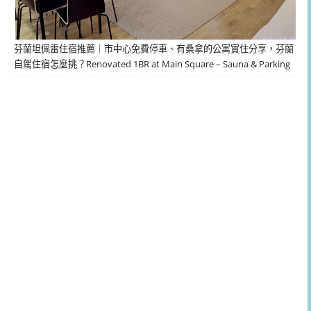
芬蘭坦佩雷住宿推薦｜市中心免費停車、有桑拿的公寓實住分享，芬蘭
自駕住宿怎麼挑？Renovated 1BR at Main Square – Sauna & Parking