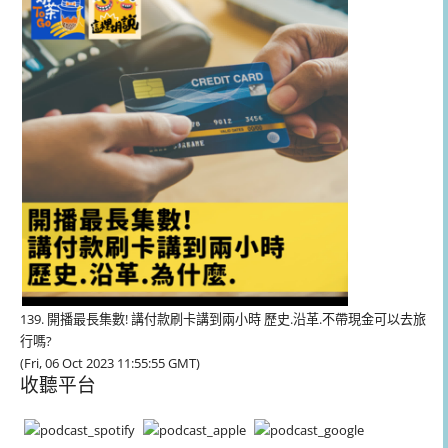
放
器
139. 開播最長集數! 講付款刷卡講到兩小時 歷史.沿革.不帶現金可以去旅
行嗎?
(Fri, 06 Oct 2023 11:55:55 GMT)
收聽平台