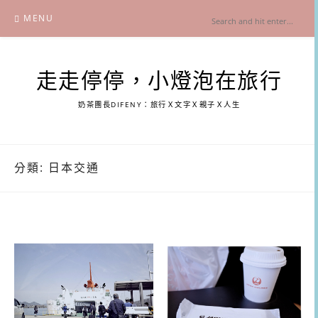
Skip
MENU
to
content
走走停停，小燈泡在旅行
奶茶團長DIFENY：旅行Ｘ文字Ｘ親子Ｘ人生
分類:
日本交通