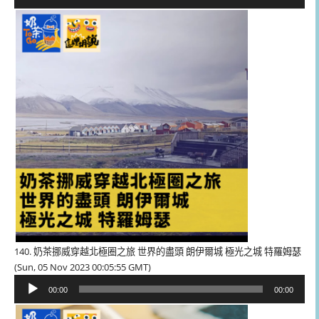
訊
播
放
器
140. 奶茶挪威穿越北極圈之旅 世界的盡頭 朗伊爾城 極光之城 特羅姆瑟
(Sun, 05 Nov 2023 00:05:55 GMT)
音
00:00
00:00
訊
播