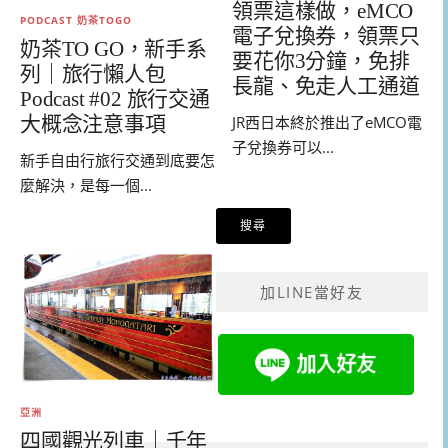
領票這樣做，eMCO
PODCAST 奶茶TOGO
電子兌換券，領票只
奶茶TO GO，新手系
要花你3分鐘，免排
列｜旅行懶人包
長龍、免走人工通道
Podcast #02 旅行交通
大概念注意事項
JR西日本終於推出了eMCO電
子兌換券可以...
新手自由行旅行交通到底要怎
麼解決，是每一個...
加LINE當好友
亞洲
四國觀光列車｜千年