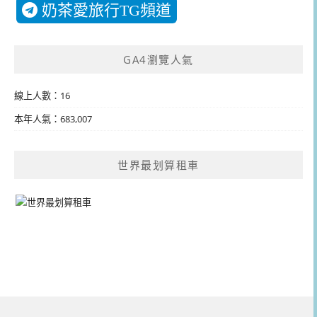
奶茶愛旅行TG頻道
GA4瀏覽人氣
線上人數：16
本年人氣：683,007
世界最划算租車