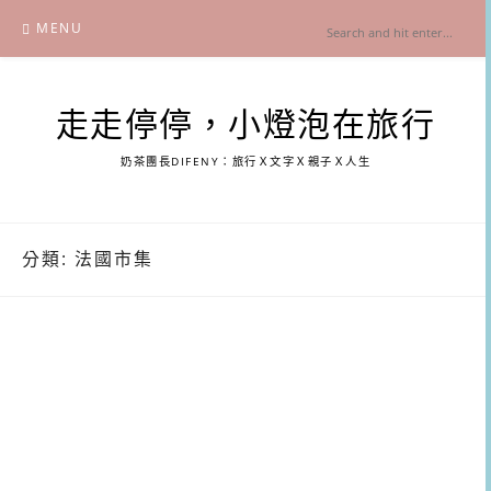
Skip
MENU
to
content
走走停停，小燈泡在旅行
奶茶團長DIFENY：旅行Ｘ文字Ｘ親子Ｘ人生
分類:
法國市集