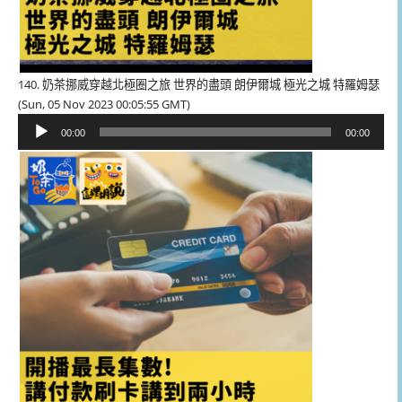
140. 奶茶挪威穿越北極圈之旅 世界的盡頭 朗伊爾城 極光之城 特羅姆瑟
(Sun, 05 Nov 2023 00:05:55 GMT)
音
00:00
00:00
訊
播
放
器