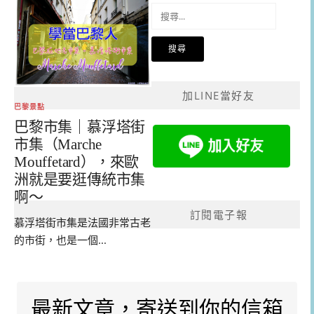
搜
尋
關
鍵
字:
加LINE當好友
巴黎景點
巴黎市集｜慕浮塔街
市集（Marche
Mouffetard），來歐
洲就是要逛傳統市集
啊～
訂閱電子報
慕浮塔街市集是法國非常古老
的市街，也是一個...
最新文章，寄送到你的信箱