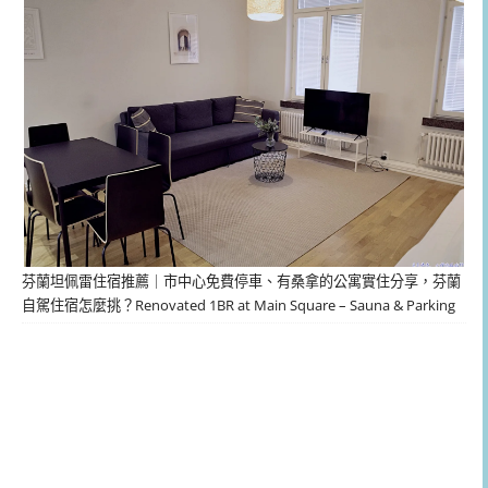
芬蘭坦佩雷住宿推薦｜市中心免費停車、有桑拿的公寓實住分享，芬蘭
自駕住宿怎麼挑？Renovated 1BR at Main Square – Sauna & Parking