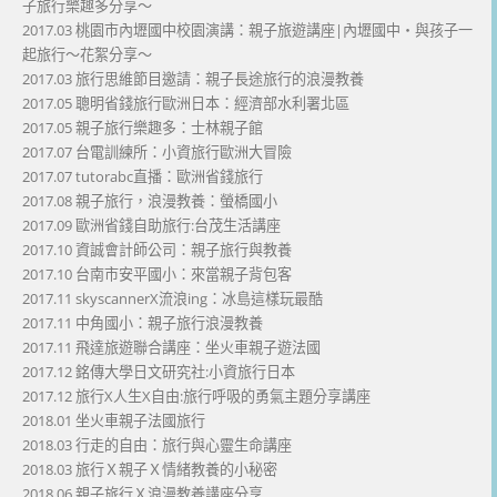
子旅行樂趣多分享～
2017.03 桃園市內壢國中校園演講：親子旅遊講座|內壢國中・與孩子一
起旅行～花絮分享～
2017.03 旅行思維節目邀請：親子長途旅行的浪漫教養
2017.05 聰明省錢旅行歐洲日本：經濟部水利署北區
2017.05 親子旅行樂趣多：士林親子館
2017.07 台電訓練所：小資旅行歐洲大冒險
2017.07 tutorabc直播：歐洲省錢旅行
2017.08 親子旅行，浪漫教養：螢橋國小
2017.09 歐洲省錢自助旅行:台茂生活講座
2017.10 資誠會計師公司：親子旅行與教養
2017.10 台南市安平國小：來當親子背包客
2017.11 skyscannerX流浪ing：冰島這樣玩最酷
2017.11 中角國小：親子旅行浪漫教養
2017.11 飛達旅遊聯合講座：坐火車親子遊法國
2017.12 銘傳大學日文研究社:小資旅行日本
2017.12 旅行X人生X自由:旅行呼吸的勇氣主題分享講座
2018.01 坐火車親子法國旅行
2018.03 行走的自由：旅行與心靈生命講座
2018.03 旅行Ｘ親子Ｘ情緒教養的小秘密
2018.06 親子旅行Ｘ浪漫教養講座分享