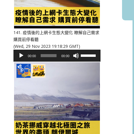
或
降
低
音
量。
141. 疫情後的上網卡生態大變化 瞭解自己需求
購買前停看聽
(Wed, 29 Nov 2023 19:18:29 GMT)
音
使
00:00
00:00
訊
用
播
向
放
上/
器
向
下
鍵
以
提
高
或
降