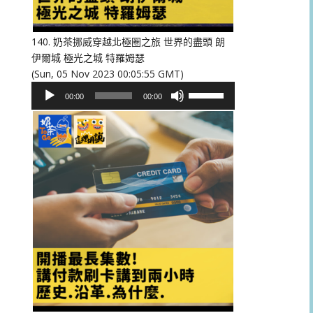
低
音
量。
140. 奶茶挪威穿越北極圈之旅 世界的盡頭 朗
伊爾城 極光之城 特羅姆瑟
(Sun, 05 Nov 2023 00:05:55 GMT)
音
使
00:00
00:00
訊
用
播
向
放
上/
器
向
下
鍵
以
提
高
或
降
低
音