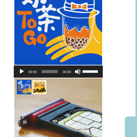
音
使
00:00
00:00
訊
用
播
向
放
上/
器
向
下
鍵
以
提
高