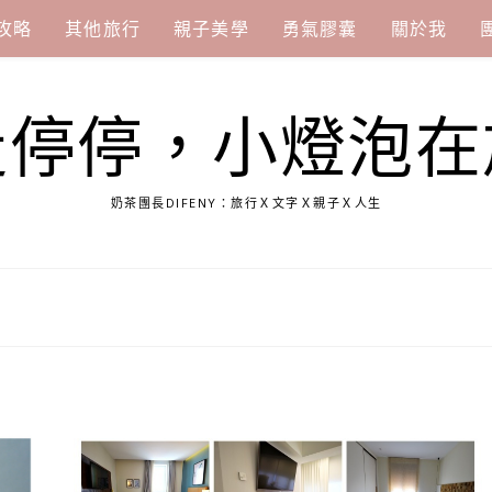
攻略
其他旅行
親子美學
勇氣膠囊
關於我
走停停，小燈泡在
奶茶團長DIFENY：旅行Ｘ文字Ｘ親子Ｘ人生