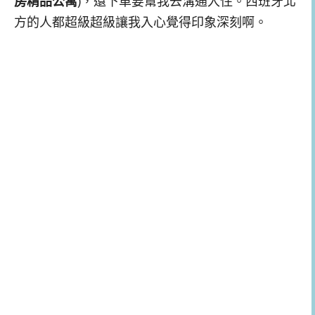
房精品公寓
)，還下車要幫我去溝通入住。西班牙北
方的人都超級超級讓我入心覺得印象深刻啊。