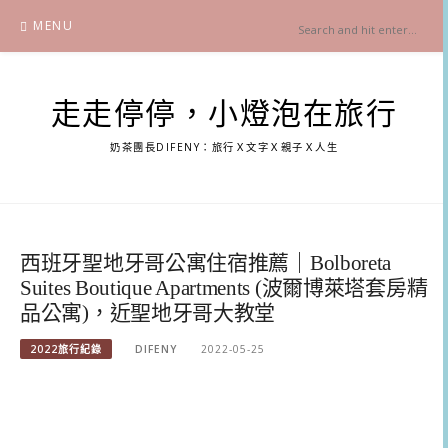
Skip
MENU
to
content
走走停停，小燈泡在旅行
奶茶團長DIFENY：旅行Ｘ文字Ｘ親子Ｘ人生
西班牙聖地牙哥公寓住宿推薦｜Bolboreta
Suites Boutique Apartments (波爾博萊塔套房精
品公寓)，近聖地牙哥大教堂
2022旅行紀錄
DIFENY
2022-05-25