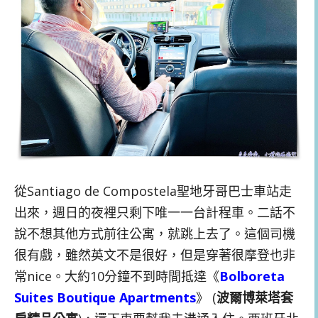
從Santiago de Compostela聖地牙哥巴士車站走
出來，週日的夜裡只剩下唯一一台計程車。二話不
說不想其他方式前往公寓，就跳上去了。這個司機
很有戲，雖然英文不是很好，但是穿著很摩登也非
常nice。大約10分鐘不到時間抵達《
Bolboreta
Suites Boutique Apartments
》 (
波爾博萊塔套