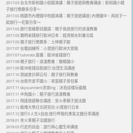
2017.03 台北市新和國小校園演講：親子旅遊與教養講座｜新和國小親
子旅行樂趣多分享～
2017.03 桃園市內壢國中校園演講：親子旅遊講座|內壢國中・與孩子一
起旅行～花絮分享～
2017.03 旅行思維節目邀請：親子長途旅行的浪漫教養
2017.05 聰明省錢旅行歐洲日本：經濟部水利署北區
2017.05 親子旅行樂趣多：士林親子館
2017.07 台電訓練所：小資旅行歐洲大冒險
2017.07 tutorabc直播：歐洲省錢旅行
2017.08 親子旅行，浪漫教養：螢橋國小
2017.09 歐洲省錢自助旅行:台茂生活講座
2017.10 資誠會計師公司：親子旅行與教養
2017.10 台南市安平國小：來當親子背包客
2017.11 skyscannerX流浪ing：冰島這樣玩最酷
2017.11 中角國小：親子旅行浪漫教養
2017.11 飛達旅遊聯合講座：坐火車親子遊法國
2017.12 銘傳大學日文研究社:小資旅行日本
2017.12 旅行X人生X自由:旅行呼吸的勇氣主題分享講座
2018.01 坐火車親子法國旅行
2018.03 行走的自由：旅行與心靈生命講座