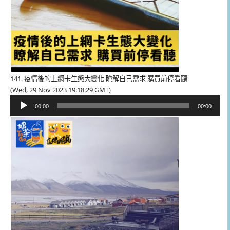
141. 疫情後的上網卡生態大變化 瞭解自己需求 購買前停看聽
(Wed, 29 Nov 2023 19:18:29 GMT)
音
00:00
00:00
訊
播
放
器