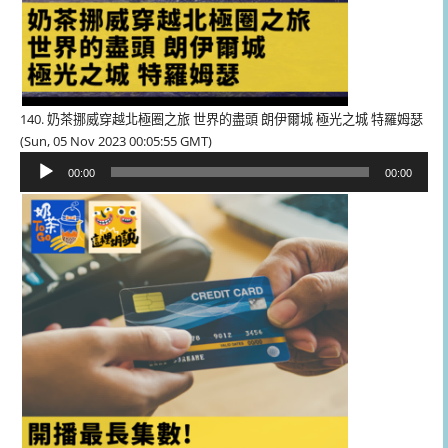
140. 奶茶挪威穿越北極圈之旅 世界的盡頭 朗伊爾城 極光之城 特羅姆瑟
(Sun, 05 Nov 2023 00:05:55 GMT)
音
00:00
00:00
訊
播
放
器