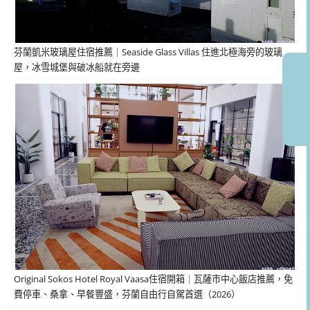
芬蘭凱米玻璃屋住宿推薦｜Seaside Glass Villas 住進北極海旁的玻璃
屋，冰雪城堡與破冰船就在旁邊
Original Sokos Hotel Royal Vaasa住宿開箱｜瓦薩市中心飯店推薦，免
費停車、桑拿、早餐豐盛，芬蘭自由行自駕首選（2026）