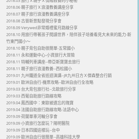
2018.03 旅行Ｘ親子Ｘ情緒教養的小秘密
2018.06 親子旅行Ｘ浪漫教養講座分享
2018.07 親子旅行浪漫教養講座分享
2018.08 古晉新景點發現分享會
2018.09 Verywed非常婚禮蜜月路線分享
2018.10 用旅行帶著孩子閱讀世界，陪伴孩子培養看見大未來的能力-新
竹東門國小～
2018.10 親子背包自助很簡單-五常國小
2018.11 永和運動中心-小資旅行大冒險
2018.11 特輔列車講座--帶亞斯寶寶去旅行
2018.11 親子旅行浪漫教養--西松國小
2019.01 九州鐵道全省巡迴演講--JR九州日方Ｘ傑森整合行銷
2019.01 歐洲自由行-機票攻略--歐洲自由行全攻略
2019.03 台大背包旅行社--北歐旅行分享
2019.03 西葡自助旅行路線攻略
2019.04 鳳西國中：東歐被遺忘的瑰寶
2019.04 法國自助旅行路線攻略-法語中心
2019.09 荷蘭單車河輪分享會
2019.09 小資旅行怎麼玩？陽明醫院
2019.09 日本四國這樣玩--台中
2019.09 歐洲自由行很簡單--高雄科技大學