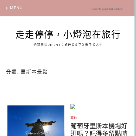
Skip
MENU
to
content
走走停停，小燈泡在旅行
奶茶團長DIFENY：旅行Ｘ文字Ｘ親子Ｘ人生
分類:
里斯本景點
旅行
葡萄牙里斯本機場好
逛嗎？記得多留點時