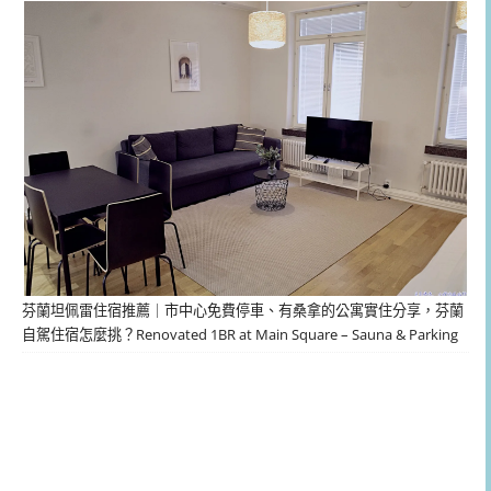
芬蘭坦佩雷住宿推薦｜市中心免費停車、有桑拿的公寓實住分享，芬蘭
自駕住宿怎麼挑？Renovated 1BR at Main Square – Sauna & Parking