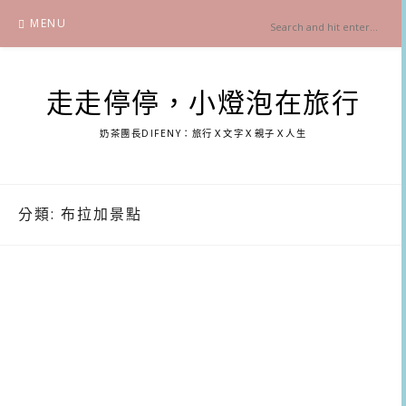
Skip
MENU
to
content
走走停停，小燈泡在旅行
奶茶團長DIFENY：旅行Ｘ文字Ｘ親子Ｘ人生
分類:
布拉加景點