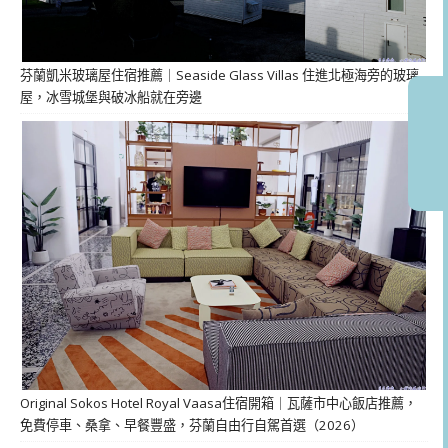
芬蘭凱米玻璃屋住宿推薦｜Seaside Glass Villas 住進北極海旁的玻璃
屋，冰雪城堡與破冰船就在旁邊
Original Sokos Hotel Royal Vaasa住宿開箱｜瓦薩市中心飯店推薦，
免費停車、桑拿、早餐豐盛，芬蘭自由行自駕首選（2026）