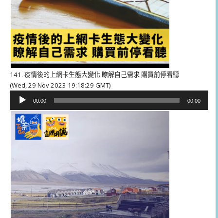
141. 疫情後的上網卡生態大變化 瞭解自己需求 購買前停看聽
(Wed, 29 Nov 2023 19:18:29 GMT)
音
00:00
00:00
訊
播
放
器