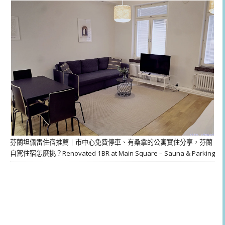
芬蘭坦佩雷住宿推薦｜市中心免費停車、有桑拿的公寓實住分享，芬蘭
自駕住宿怎麼挑？Renovated 1BR at Main Square – Sauna & Parking