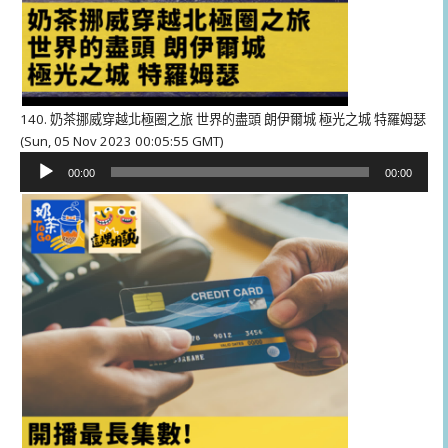
140. 奶茶挪威穿越北極圈之旅 世界的盡頭 朗伊爾城 極光之城 特羅姆瑟
(Sun, 05 Nov 2023 00:05:55 GMT)
音
00:00
00:00
訊
播
放
器