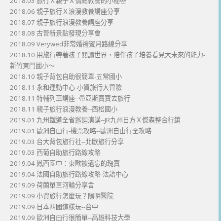
2018.03 旅行Ｘ親子Ｘ情緒教養的小秘密
2018.06 親子旅行Ｘ浪漫教養講座分享
2018.07 親子旅行浪漫教養講座分享
2018.08 古晉新景點發現分享會
2018.09 Verywed非常婚禮蜜月路線分享
2018.10 用旅行帶著孩子閱讀世界，陪伴孩子培養看見大未來的能力-
新竹東門國小～
2018.10 親子背包自助很簡單-五常國小
2018.11 永和運動中心-小資旅行大冒險
2018.11 特輔列車講座--帶亞斯寶寶去旅行
2018.11 親子旅行浪漫教養--西松國小
2019.01 九州鐵道全省巡迴演講--JR九州日方Ｘ傑森整合行銷
2019.01 歐洲自由行-機票攻略--歐洲自由行全攻略
2019.03 台大背包旅行社--北歐旅行分享
2019.03 西葡自助旅行路線攻略
2019.04 鳳西國中：東歐被遺忘的瑰寶
2019.04 法國自助旅行路線攻略-法語中心
2019.09 荷蘭單車河輪分享會
2019.09 小資旅行怎麼玩？陽明醫院
2019.09 日本四國這樣玩--台中
2019.09 歐洲自由行很簡單--高雄科技大學