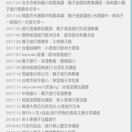
2017.03 台北市新和國小校園演講：親子旅遊與教養講座｜新和國小親
子旅行樂趣多分享～
2017.03 桃園市內壢國中校園演講：親子旅遊講座|內壢國中・與孩子
一起旅行～花絮分享～
2017.03 旅行思維節目邀請：親子長途旅行的浪漫教養
2017.05 聰明省錢旅行歐洲日本：經濟部水利署北區
2017.05 親子旅行樂趣多：士林親子館
2017.07 台電訓練所：小資旅行歐洲大冒險
2017.07 tutorabc直播：歐洲省錢旅行
2017.08 親子旅行，浪漫教養：螢橋國小
2017.09 歐洲省錢自助旅行:台茂生活講座
2017.10 資誠會計師公司：親子旅行與教養
2017.10 台南市安平國小：來當親子背包客
2017.11 skyscannerX流浪ing：冰島這樣玩最酷
2017.11 中角國小：親子旅行浪漫教養
2017.11 飛達旅遊聯合講座：坐火車親子遊法國
2017.12 銘傳大學日文研究社:小資旅行日本
2017.12 旅行X人生X自由:旅行呼吸的勇氣主題分享講座
2018.01 坐火車親子法國旅行
2018.03 行走的自由：旅行與心靈生命講座