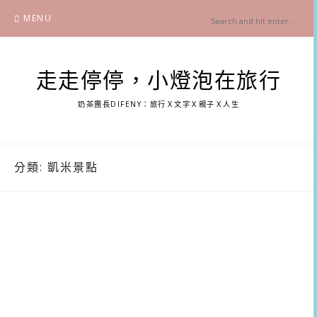
Skip
MENU
to
content
走走停停，小燈泡在旅行
奶茶團長DIFENY：旅行Ｘ文字Ｘ親子Ｘ人生
分類:
凱米景點