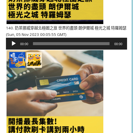
140. 奶茶挪威穿越北極圈之旅 世界的盡頭 朗伊爾城 極光之城 特羅姆瑟
(Sun, 05 Nov 2023 00:05:55 GMT)
音
00:00
00:00
訊
播
放
器