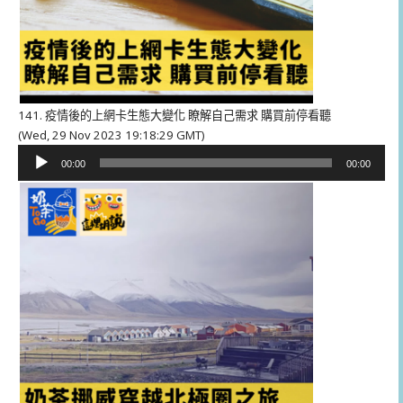
141. 疫情後的上網卡生態大變化 瞭解自己需求 購買前停看聽
(Wed, 29 Nov 2023 19:18:29 GMT)
音
00:00
00:00
訊
播
放
器