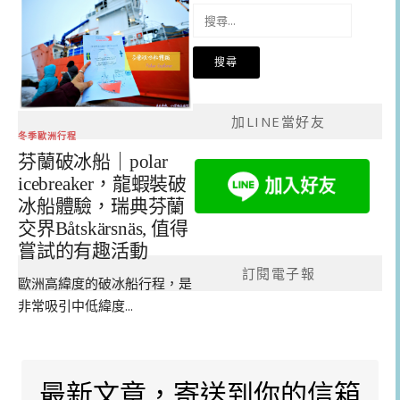
搜
尋
關
鍵
字:
加LINE當好友
冬季歐洲行程
芬蘭破冰船｜polar
icebreaker，龍蝦裝破
冰船體驗，瑞典芬蘭
交界Båtskärsnäs, 值得
嘗試的有趣活動
訂閱電子報
歐洲高緯度的破冰船行程，是
非常吸引中低緯度...
最新文章，寄送到你的信箱