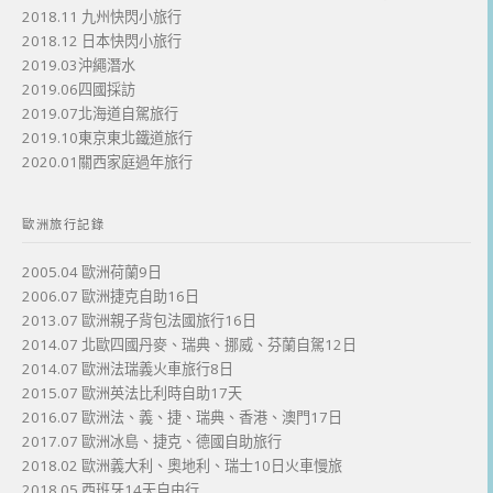
2018.11 九州快閃小旅行
2018.12 日本快閃小旅行
2019.03沖繩潛水
2019.06四國採訪
2019.07北海道自駕旅行
2019.10東京東北鐵道旅行
2020.01關西家庭過年旅行
歐洲旅行記錄
2005.04 歐洲荷蘭9日
2006.07 歐洲捷克自助16日
2013.07 歐洲親子背包法國旅行16日
2014.07 北歐四國丹麥、瑞典、挪威、芬蘭自駕12日
2014.07 歐洲法瑞義火車旅行8日
2015.07 歐洲英法比利時自助17天
2016.07 歐洲法、義、捷、瑞典、香港、澳門17日
2017.07 歐洲冰島、捷克、德國自助旅行
2018.02 歐洲義大利、奧地利、瑞士10日火車慢旅
2018.05 西班牙14天自由行