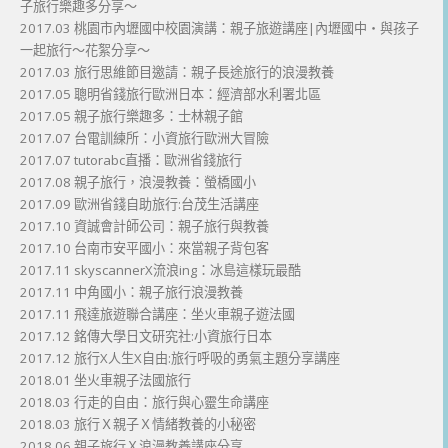
子旅行樂趣多分享～
2017.03 桃園市內壢國中校園演講：親子旅遊講座|內壢國中・與孩子
一起旅行～花絮分享～
2017.03 旅行思維節目邀請：親子長途旅行的浪漫教養
2017.05 聰明省錢旅行歐洲日本：經濟部水利署北區
2017.05 親子旅行樂趣多：士林親子館
2017.07 台電訓練所：小資旅行歐洲大冒險
2017.07 tutorabc直播：歐洲省錢旅行
2017.08 親子旅行，浪漫教養：螢橋國小
2017.09 歐洲省錢自助旅行:台茂生活講座
2017.10 資誠會計師公司：親子旅行與教養
2017.10 台南市安平國小：來當親子背包客
2017.11 skyscannerX流浪ing：冰島這樣玩最酷
2017.11 中角國小：親子旅行浪漫教養
2017.11 飛達旅遊聯合講座：坐火車親子遊法國
2017.12 銘傳大學日文研究社:小資旅行日本
2017.12 旅行X人生X自由:旅行呼吸的勇氣主題分享講座
2018.01 坐火車親子法國旅行
2018.03 行走的自由：旅行與心靈生命講座
2018.03 旅行Ｘ親子Ｘ情緒教養的小秘密
2018.06 親子旅行Ｘ浪漫教養講座分享