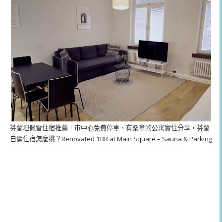
芬蘭坦佩雷住宿推薦｜市中心免費停車、有桑拿的公寓實住分享，芬蘭
自駕住宿怎麼挑？Renovated 1BR at Main Square – Sauna & Parking