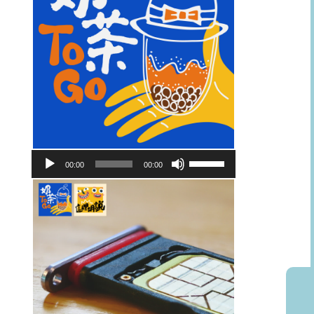
音
使
00:00
00:00
訊
用
播
向
放
上/
器
向
下
鍵
以
提
高