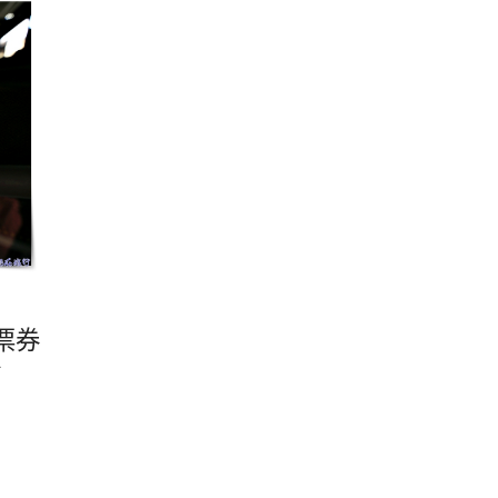
M票券
公