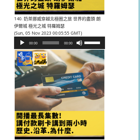
低
音
量。
140. 奶茶挪威穿越北極圈之旅 世界的盡頭 朗
伊爾城 極光之城 特羅姆瑟
(Sun, 05 Nov 2023 00:05:55 GMT)
音
使
00:00
00:00
訊
用
播
向
放
上/
器
向
下
鍵
以
提
高
或
降
低
音