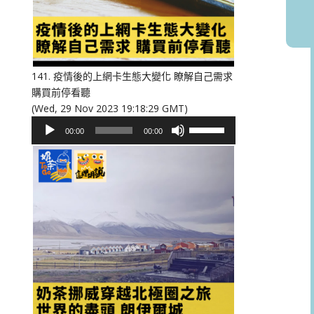
或
降
低
音
量。
141. 疫情後的上網卡生態大變化 瞭解自己需求
購買前停看聽
(Wed, 29 Nov 2023 19:18:29 GMT)
音
使
00:00
00:00
訊
用
播
向
放
上/
器
向
下
鍵
以
提
高
或
降