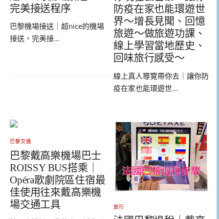
完美接送程序
防疫在家也能環遊世
界～增長見聞、回憶
巴黎機場接送｜超nice的機場
旅遊～做旅遊功課、
接送，完美接...
線上學習當地歷史、
回味旅行感受～
線上真人導覽帶你去｜讓你防
疫在家也能環遊世...
巴黎交通
巴黎戴高樂機場巴士
ROISSY BUS搭乘｜
Opéra歌劇院區住宿最
佳使用往來戴高樂機
場交通工具
旅行