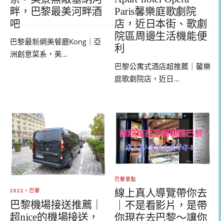
Paris馨樂庭歌劇院
畔，巴黎最美河畔酒
店，近日本街、歌劇
吧
院區周邊生活機能便
巴黎最新網美餐廳Kong｜亞
利
洲創意菜系，美...
巴黎公寓式酒店超推薦｜馨樂
庭歌劇院店，近日...
巴黎景點
線上真人導覽帶你去
2022。巴黎
巴黎機場接送推薦｜
｜不是看影片，是帶
超nice的機場接送，
你現在去巴黎～讓你