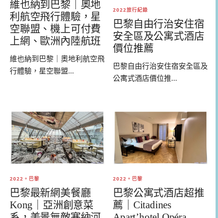
維也納到巴黎｜奧地
2022旅行紀錄
利航空飛行體驗，星
巴黎自由行治安住宿
空聯盟、機上可付費
安全區及公寓式酒店
上網、歐洲內陸航班
價位推薦
維也納到巴黎｜奧地利航空飛
巴黎自由行治安住宿安全區及
行體驗，星空聯盟...
公寓式酒店價位推...
2022。巴黎
2022。巴黎
巴黎公寓式酒店超推
巴黎最新網美餐廳
薦｜Citadines
Kong｜亞洲創意菜
Apart’hotel Opéra
系，美景無敵塞納河