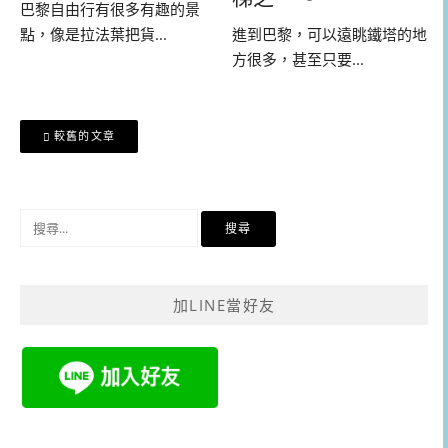
巴黎自由行有很多有趣的景
進到巴黎，可以遠眺鐵塔的地
點，像是拉法葉把貨...
方很多，甚至只要...
文
較舊的文章
章
導
覽
搜
尋
關
鍵
加LINE當好友
字: