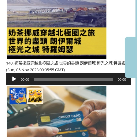
140. 奶茶挪威穿越北極圈之旅 世界的盡頭 朗伊爾城 極光之城 特羅姆瑟
(Sun, 05 Nov 2023 00:05:55 GMT)
音
00:00
00:00
訊
播
放
器