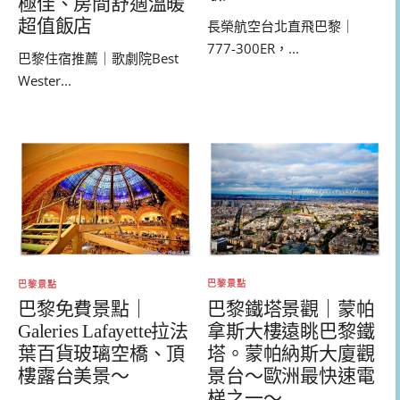
極佳、房間舒適溫暖
超值飯店
長榮航空台北直飛巴黎｜
777-300ER，...
巴黎住宿推薦｜歌劇院Best
Wester...
巴黎景點
巴黎景點
巴黎鐵塔景觀｜蒙帕
巴黎免費景點｜
拿斯大樓遠眺巴黎鐵
Galeries Lafayette拉法
塔。蒙帕納斯大廈觀
葉百貨玻璃空橋、頂
景台～歐洲最快速電
樓露台美景～
梯之一～