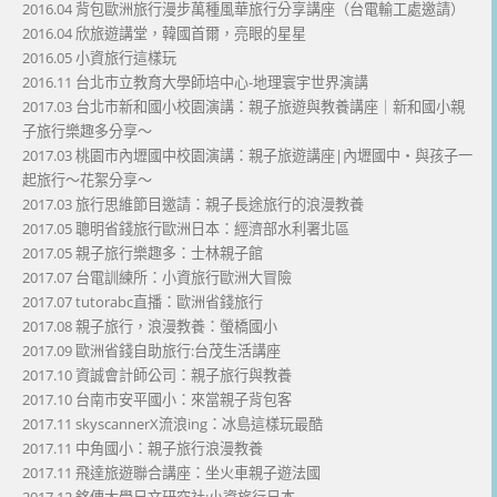
2016.04 背包歐洲旅行漫步萬種風華旅行分享講座（台電輸工處邀請）
2016.04 欣旅遊講堂，韓國首爾，亮眼的星星
2016.05 小資旅行這樣玩
2016.11 台北市立教育大學師培中心-地理寰宇世界演講
2017.03 台北市新和國小校園演講：親子旅遊與教養講座｜新和國小親
子旅行樂趣多分享～
2017.03 桃園市內壢國中校園演講：親子旅遊講座|內壢國中・與孩子一
起旅行～花絮分享～
2017.03 旅行思維節目邀請：親子長途旅行的浪漫教養
2017.05 聰明省錢旅行歐洲日本：經濟部水利署北區
2017.05 親子旅行樂趣多：士林親子館
2017.07 台電訓練所：小資旅行歐洲大冒險
2017.07 tutorabc直播：歐洲省錢旅行
2017.08 親子旅行，浪漫教養：螢橋國小
2017.09 歐洲省錢自助旅行:台茂生活講座
2017.10 資誠會計師公司：親子旅行與教養
2017.10 台南市安平國小：來當親子背包客
2017.11 skyscannerX流浪ing：冰島這樣玩最酷
2017.11 中角國小：親子旅行浪漫教養
2017.11 飛達旅遊聯合講座：坐火車親子遊法國