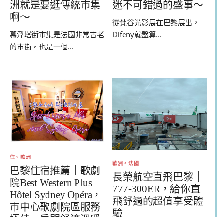
洲就是要逛傳統市集
迷不可錯過的盛事～
啊～
從梵谷光影展在巴黎展出，
慕浮塔街市集是法國非常古老
Difeny就盤算...
的市街，也是一個...
住。歐洲
歐洲。法國
巴黎住宿推薦｜歌劇
長榮航空直飛巴黎｜
院Best Western Plus
777-300ER，給你直
Hôtel Sydney Opéra，
飛舒適的超值享受體
市中心歌劇院區服務
驗