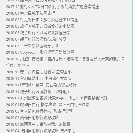
2017.12 銘傳大學日文研究社:小資旅行日本
2017.12 旅行X人生X自由:旅行呼吸的勇氣主題分享講座
2018.01 坐火車親子法國旅行
2018.03 行走的自由：旅行與心靈生命講座
2018.03 旅行Ｘ親子Ｘ情緒教養的小秘密
2018.06 親子旅行Ｘ浪漫教養講座分享
2018.07 親子旅行浪漫教養講座分享
2018.08 古晉新景點發現分享會
2018.09 Verywed非常婚禮蜜月路線分享
2018.10 用旅行帶著孩子閱讀世界，陪伴孩子培養看見大未來的能力-新
竹東門國小～
2018.10 親子背包自助很簡單-五常國小
2018.11 永和運動中心-小資旅行大冒險
2018.11 特輔列車講座--帶亞斯寶寶去旅行
2018.11 親子旅行浪漫教養--西松國小
2019.01 九州鐵道全省巡迴演講--JR九州日方Ｘ傑森整合行銷
2019.01 歐洲自由行-機票攻略--歐洲自由行全攻略
2019.03 台大背包旅行社--北歐旅行分享
2019.03 西葡自助旅行路線攻略
2019.04 鳳西國中：東歐被遺忘的瑰寶
2019.04 法國自助旅行路線攻略-法語中心