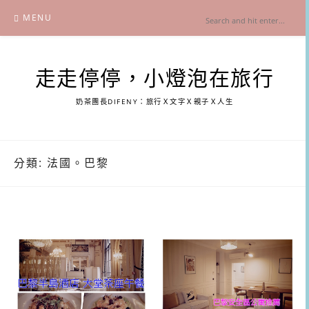
Skip
MENU
to
content
走走停停，小燈泡在旅行
奶茶團長DIFENY：旅行Ｘ文字Ｘ親子Ｘ人生
分類:
法國。巴黎