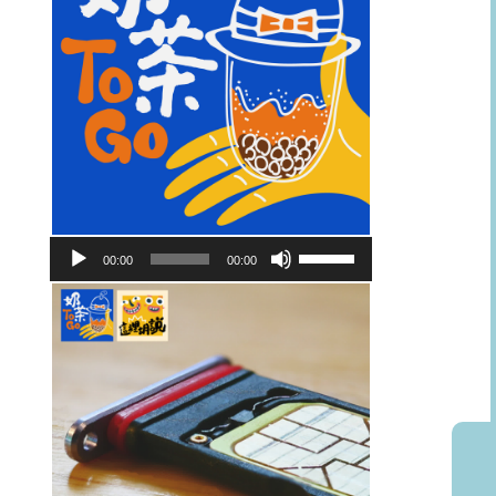
音
使
00:00
00:00
訊
用
播
向
放
上/
器
向
下
鍵
以
提
高