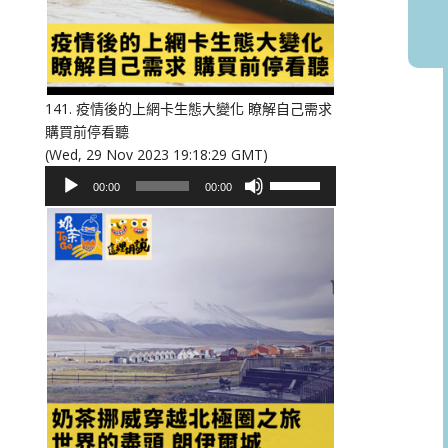
或
降
低
音
量。
141. 疫情後的上網卡生態大變化 瞭解自己需求
購買前停看聽
(Wed, 29 Nov 2023 19:18:29 GMT)
音
使
00:00
00:00
訊
用
播
向
放
上/
器
向
下
鍵
以
提
高
或
降