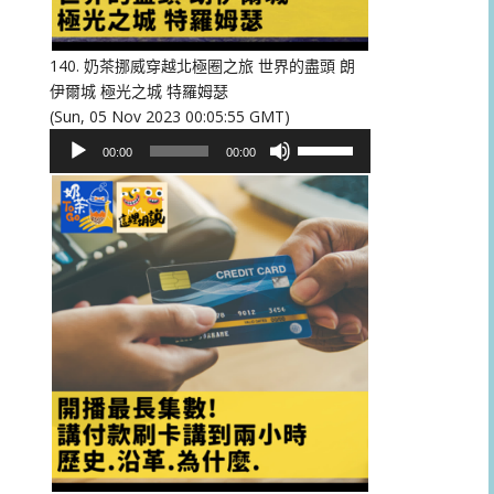
低
音
量。
140. 奶茶挪威穿越北極圈之旅 世界的盡頭 朗
伊爾城 極光之城 特羅姆瑟
(Sun, 05 Nov 2023 00:05:55 GMT)
音
使
00:00
00:00
訊
用
播
向
放
上/
器
向
下
鍵
以
提
高
或
降
低
音