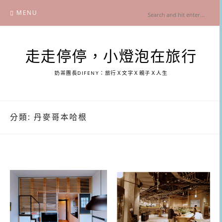
Skip
MENU
to
content
走走停停，小燈泡在旅行
奶茶團長DIFENY：旅行Ｘ文字Ｘ親子Ｘ人生
分類:
丹麥哥本哈根