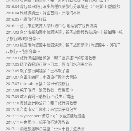
2016.04 背包歐洲旅行漫步萬種風華旅行分享講座（台電輸工處邀請）
2016.04 欣旅遊講堂，韓國首爾，亮眼的星星
2016.05 小資旅行這樣玩
2016.11 台北市立教育大學師培中心-地理寰宇世界演講
2017.03 台北市新和國小校園演講：親子旅遊與教養講座｜新和國小親
子旅行樂趣多分享～
2017.03 桃園市內壢國中校園演講：親子旅遊講座|內壢國中・與孩子一
起旅行～花絮分享～
2017.03 旅行思維節目邀請：親子長途旅行的浪漫教養
2017.05 聰明省錢旅行歐洲日本：經濟部水利署北區
2017.05 親子旅行樂趣多：士林親子館
2017.07 台電訓練所：小資旅行歐洲大冒險
2017.07 tutorabc直播：歐洲省錢旅行
2017.08 親子旅行，浪漫教養：螢橋國小
2017.09 歐洲省錢自助旅行:台茂生活講座
2017.10 資誠會計師公司：親子旅行與教養
2017.10 台南市安平國小：來當親子背包客
2017.11 skyscannerX流浪ing：冰島這樣玩最酷
2017.11 中角國小：親子旅行浪漫教養
2017.11 飛達旅遊聯合講座：坐火車親子遊法國