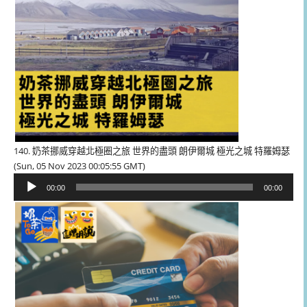
140. 奶茶挪威穿越北極圈之旅 世界的盡頭 朗伊爾城 極光之城 特羅姆瑟
(Sun, 05 Nov 2023 00:05:55 GMT)
音
00:00
00:00
訊
播
放
器