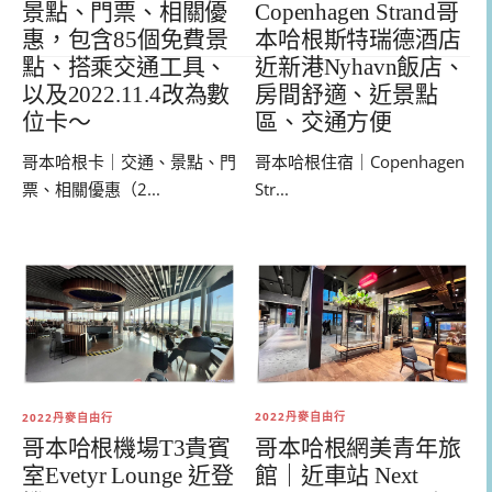
景點、門票、相關優
Copenhagen Strand哥
惠，包含85個免費景
本哈根斯特瑞德酒店
點、搭乘交通工具、
近新港Nyhavn飯店、
以及2022.11.4改為數
房間舒適、近景點
位卡～
區、交通方便
哥本哈根卡｜交通、景點、門
哥本哈根住宿｜Copenhagen
票、相關優惠（2...
Str...
2022丹麥自由行
2022丹麥自由行
哥本哈根網美青年旅
哥本哈根機場T3貴賓
館｜近車站 Next
室Evetyr Lounge 近登