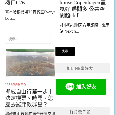
house Copenhagen氣
機口C26
氛好 房間多 公共空
哥本哈根機場T3貴賓室Evetyr
間超chill
Lou...
哥本哈根網美青年旅館｜近車
站 Next h...
搜
尋
關
鍵
字:
加LINE當好友
2022丹麥自由行
挪威自由行第一步｜
決定機票、時間、怎
麼去羅弗敦群島？
訂閱電子報
挪威自由行到底適合什麼交通