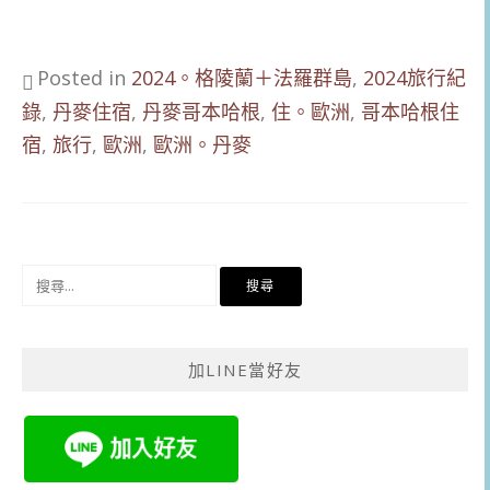
Posted in
2024。格陵蘭＋法羅群島
,
2024旅行紀
錄
,
丹麥住宿
,
丹麥哥本哈根
,
住。歐洲
,
哥本哈根住
宿
,
旅行
,
歐洲
,
歐洲。丹麥
搜
尋
關
鍵
加LINE當好友
字: