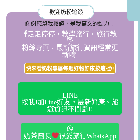
歡迎奶粉追蹤
謝謝您幫我按讚，是我寫文的動力！
走走停停，教學旅行，旅行教
學
粉絲專頁，最新旅行資訊經常更
新唷!
快來看奶粉專屬每週好物好康按這裡!!
LINE
按我!加Line好友，最新好康、旅
遊資訊不間斷!!
奶茶團長
很愛旅行WhatsApp