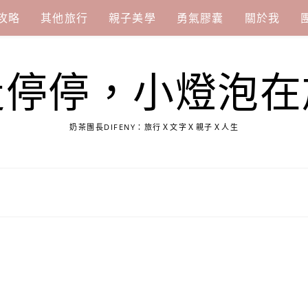
攻略
其他旅行
親子美學
勇氣膠囊
關於我
走停停，小燈泡在
奶茶團長DIFENY：旅行Ｘ文字Ｘ親子Ｘ人生