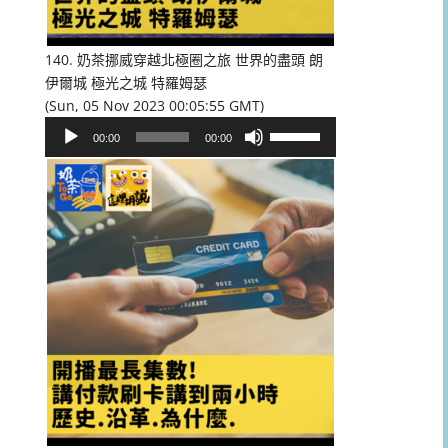
低
音
量。
140. 奶茶挪威穿越北極圈之旅 世界的盡頭 朗
伊爾城 極光之城 特羅姆瑟
(Sun, 05 Nov 2023 00:05:55 GMT)
音
使
00:00
00:00
訊
用
播
向
放
上/
器
向
下
鍵
以
提
高
或
降
低
音