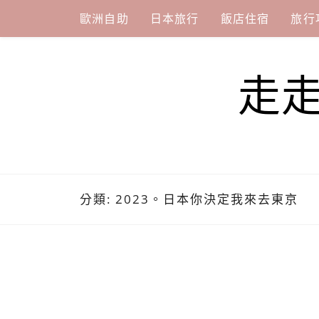
Skip
歐洲自助
日本旅行
飯店住宿
旅行
to
content
走
分類:
2023。日本你決定我來去東京