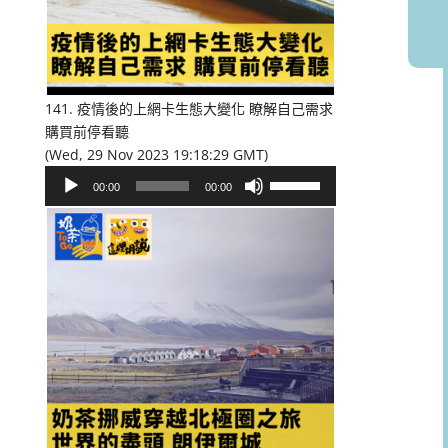
或
降
低
音
量。
141. 疫情後的上網卡生態大變化 瞭解自己需求
購買前停看聽
(Wed, 29 Nov 2023 19:18:29 GMT)
音
使
00:00
00:00
訊
用
播
向
放
上/
器
向
下
鍵
以
提
高
或
降