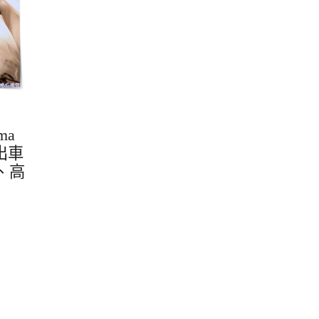
ma
走出車
、高