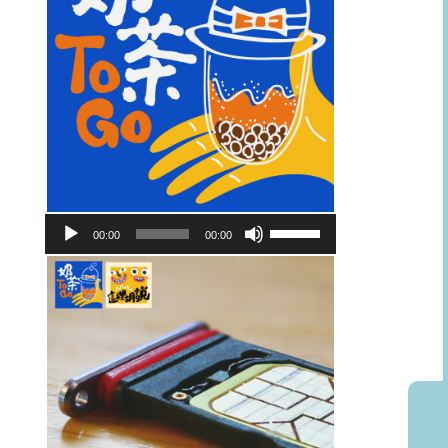
音
使
00:00
00:00
訊
用
播
向
放
上/
器
向
下
鍵
以
提
高