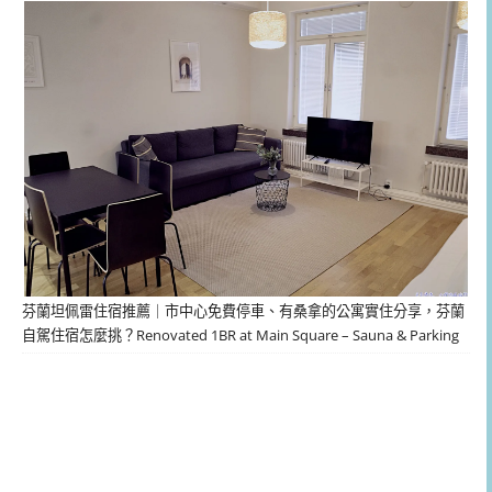
芬蘭坦佩雷住宿推薦｜市中心免費停車、有桑拿的公寓實住分享，芬蘭
自駕住宿怎麼挑？Renovated 1BR at Main Square – Sauna & Parking