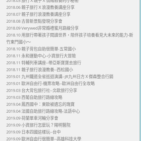
2018.03 旅行Ｘ親子Ｘ情緒教養的小秘密
2018.06 親子旅行Ｘ浪漫教養講座分享
2018.07 親子旅行浪漫教養講座分享
2018.08 古晉新景點發現分享會
2018.09 Verywed非常婚禮蜜月路線分享
2018.10 用旅行帶著孩子閱讀世界，陪伴孩子培養看見大未來的能力-新
竹東門國小～
2018.10 親子背包自助很簡單-五常國小
2018.11 永和運動中心-小資旅行大冒險
2018.11 特輔列車講座--帶亞斯寶寶去旅行
2018.11 親子旅行浪漫教養--西松國小
2019.01 九州鐵道全省巡迴演講--JR九州日方Ｘ傑森整合行銷
2019.01 歐洲自由行-機票攻略--歐洲自由行全攻略
2019.03 台大背包旅行社--北歐旅行分享
2019.03 西葡自助旅行路線攻略
2019.04 鳳西國中：東歐被遺忘的瑰寶
2019.04 法國自助旅行路線攻略-法語中心
2019.09 荷蘭單車河輪分享會
2019.09 小資旅行怎麼玩？陽明醫院
2019.09 日本四國這樣玩--台中
2019.09 歐洲自由行很簡單--高雄科技大學