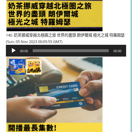
140. 奶茶挪威穿越北極圈之旅 世界的盡頭 朗伊爾城 極光之城 特羅姆瑟
(Sun, 05 Nov 2023 00:05:55 GMT)
音
00:00
00:00
訊
播
放
器