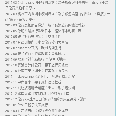
2017.03 台北市新和國小校園演講：親子旅遊與教養講座｜新和國小親
子旅行樂趣多分享～
2017.03 桃園市內壢國中校園演講：親子旅遊講座|內壢國中・與孩子一
起旅行～花絮分享～
2017.03 旅行思維節目邀請：親子長途旅行的浪漫教養
2017.05 聰明省錢旅行歐洲日本：經濟部水利署北區
2017.05 親子旅行樂趣多：士林親子館
2017.07 台電訓練所：小資旅行歐洲大冒險
2017.07 tutorabc直播：歐洲省錢旅行
2017.08 親子旅行，浪漫教養：螢橋國小
2017.09 歐洲省錢自助旅行:台茂生活講座
2017.10 資誠會計師公司：親子旅行與教養
2017.10 台南市安平國小：來當親子背包客
2017.11 skyscannerX流浪ing：冰島這樣玩最酷
2017.11 中角國小：親子旅行浪漫教養
2017.11 飛達旅遊聯合講座：坐火車親子遊法國
2017.12 銘傳大學日文研究社:小資旅行日本
2017.12 旅行X人生X自由:旅行呼吸的勇氣主題分享講座
2018.01 坐火車親子法國旅行
2018.03 行走的自由：旅行與心靈生命講座