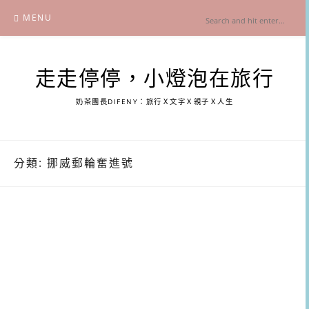
Skip
MENU
to
content
走走停停，小燈泡在旅行
奶茶團長DIFENY：旅行Ｘ文字Ｘ親子Ｘ人生
分類:
挪威郵輪奮進號