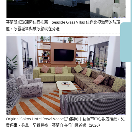
芬蘭凱米玻璃屋住宿推薦｜Seaside Glass Villas 住進北極海旁的玻璃
屋，冰雪城堡與破冰船就在旁邊
Original Sokos Hotel Royal Vaasa住宿開箱｜瓦薩市中心飯店推薦，免
費停車、桑拿、早餐豐盛，芬蘭自由行自駕首選（2026）