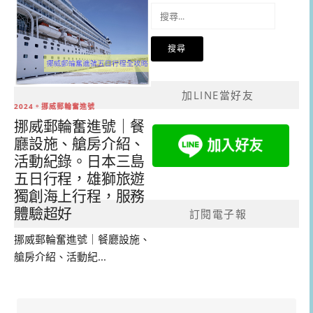
搜
尋
關
鍵
字:
加LINE當好友
2024。挪威郵輪奮進號
挪威郵輪奮進號｜餐
廳設施、艙房介紹、
活動紀錄。日本三島
五日行程，雄獅旅遊
獨創海上行程，服務
體驗超好
訂閱電子報
挪威郵輪奮進號｜餐廳設施、
艙房介紹、活動紀...