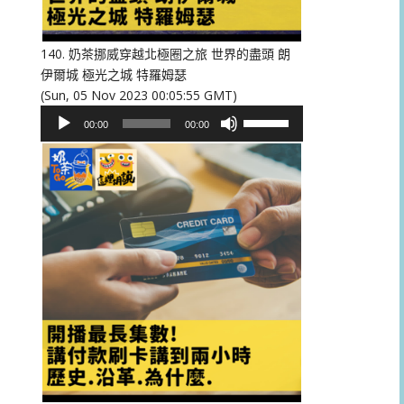
低
音
量。
140. 奶茶挪威穿越北極圈之旅 世界的盡頭 朗
伊爾城 極光之城 特羅姆瑟
(Sun, 05 Nov 2023 00:05:55 GMT)
音
使
00:00
00:00
訊
用
播
向
放
上/
器
向
下
鍵
以
提
高
或
降
低
音