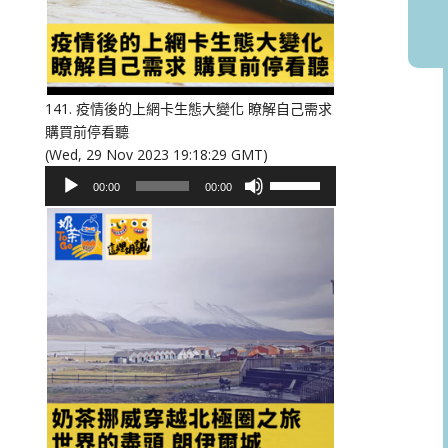
或
降
低
音
量。
141. 疫情後的上網卡生態大變化 瞭解自己需求
購買前停看聽
(Wed, 29 Nov 2023 19:18:29 GMT)
音
使
00:00
00:00
訊
用
播
向
放
上/
器
向
下
鍵
以
提
高
或
降