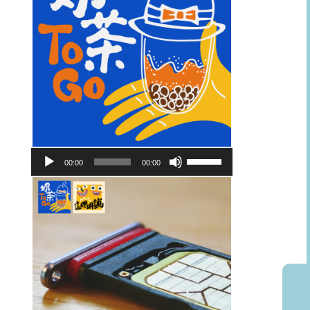
音
使
00:00
00:00
訊
用
播
向
放
上/
器
向
下
鍵
以
提
高