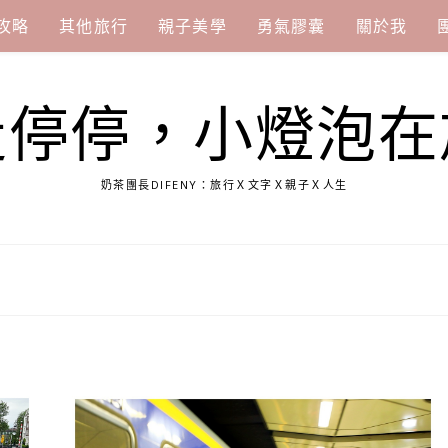
攻略
其他旅行
親子美學
勇氣膠囊
關於我
走停停，小燈泡在
奶茶團長DIFENY：旅行Ｘ文字Ｘ親子Ｘ人生