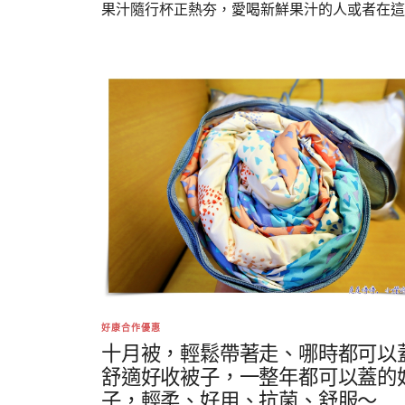
果汁隨行杯正熱夯，愛喝新鮮果汁的人或者在這..
好康合作優惠
十月被，輕鬆帶著走、哪時都可以
舒適好收被子，一整年都可以蓋的
子，輕柔、好用、抗菌、舒服～