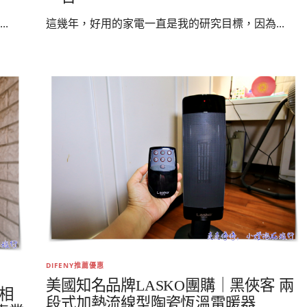
.
這幾年，好用的家電一直是我的研究目標，因為...
DIFENY推薦優惠
美國知名品牌LASKO團購｜黑俠客 兩
H相
段式加熱流線型陶瓷恆溫電暖器