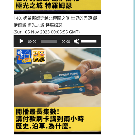
低
音
量。
140. 奶茶挪威穿越北極圈之旅 世界的盡頭 朗
伊爾城 極光之城 特羅姆瑟
(Sun, 05 Nov 2023 00:05:55 GMT)
音
使
00:00
00:00
訊
用
播
向
放
上/
器
向
下
鍵
以
提
高
或
降
低
音