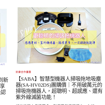
好康合作優惠
【SABA】智慧型機器人掃吸拖地吸塵
到新
器(SA-HV02DS)團購價｜不用破萬元的
輕享
掃吸拖機器人，超聰明、超感應、還有
級認
紫外線滅菌功能！