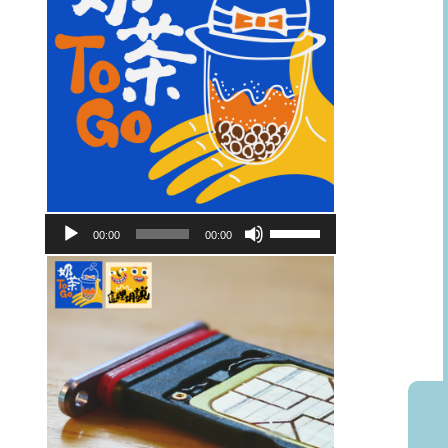
音
使
00:00
00:00
訊
用
播
向
放
上/
器
向
下
鍵
以
提
高