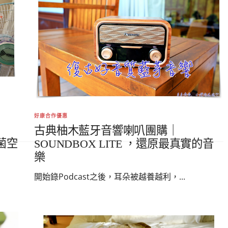
好康合作優惠
古典柚木藍牙音響喇叭團購｜
菌空
SOUNDBOX LITE ，還原最真實的音
樂
開始錄Podcast之後，耳朵被越養越利，...