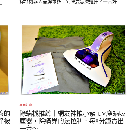
掃地機器人品牌眾多，到底要怎麼選擇？一台好...
.
家用好物
蓋的
除蟎機推薦｜網友神推小紫 UV塵蟎吸
好被
塵器，除蟎界的法拉利，每8分鐘賣出
一台～