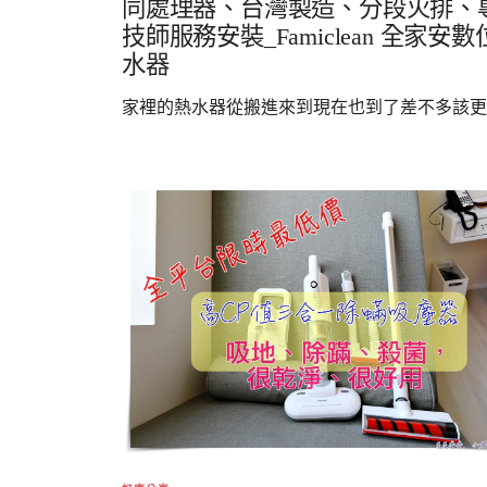
同處理器、台灣製造、分段火排、
技師服務安裝_Famiclean 全家安
水器
家裡的熱水器從搬進來到現在也到了差不多該更..