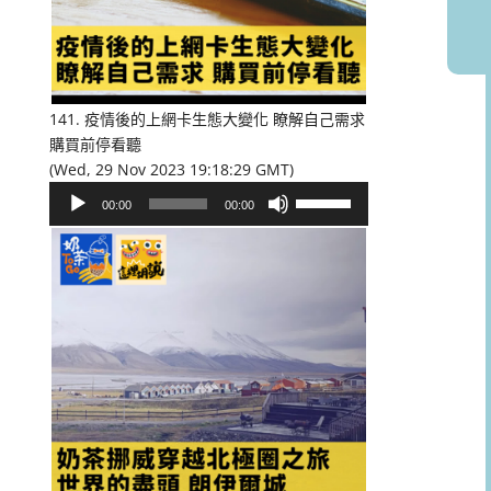
或
降
低
音
量。
141. 疫情後的上網卡生態大變化 瞭解自己需求
購買前停看聽
(Wed, 29 Nov 2023 19:18:29 GMT)
音
使
00:00
00:00
訊
用
播
向
放
上/
器
向
下
鍵
以
提
高
或
降