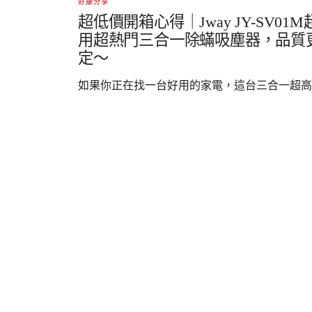
好康分享
超低價開箱心得｜Jway JY-SV01M
用超熱門三合一除蟎吸塵器，品質
定～
如果你正在找一台好用的家電，這台三合一超高..