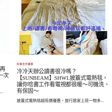
好康合作優惠
，再
冷冷天辦公讀書很冷嗎？
一次
【SUNBEAM】SHWL披蓋式電熱毯，
讓你唸書工作看電視都很暖～可機洗、
有保固～
.
披蓋式電熱毯超低價優惠，旅行居家上班一物多...