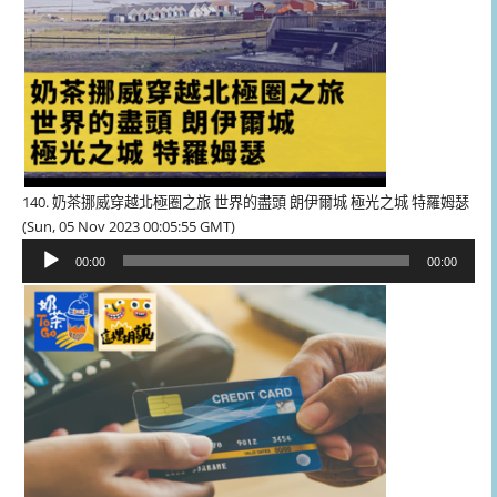
140. 奶茶挪威穿越北極圈之旅 世界的盡頭 朗伊爾城 極光之城 特羅姆瑟
(Sun, 05 Nov 2023 00:05:55 GMT)
音
00:00
00:00
訊
播
放
器