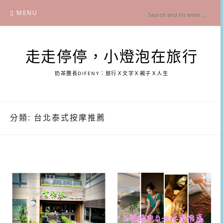
Skip
MENU
to
content
走走停停，小燈泡在旅行
奶茶團長DIFENY：旅行Ｘ文字Ｘ親子Ｘ人生
分類:
台北泰式按摩推薦