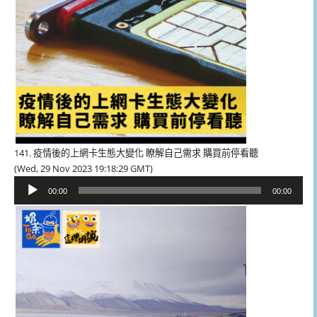
141. 疫情後的上網卡生態大變化 瞭解自己需求 購買前停看聽
(Wed, 29 Nov 2023 19:18:29 GMT)
音
00:00
00:00
訊
播
放
器