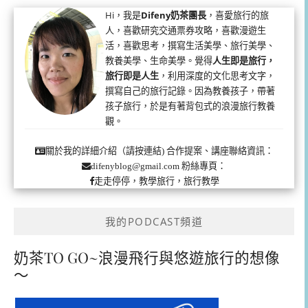
Hi，我是
Difeny奶茶團長
，喜愛旅行的旅
人，喜歡研究交通票券攻略，喜歡漫遊生
活，喜歡思考，撰寫生活美學、旅行美學、
教養美學、生命美學。覺得
人生即是旅行，
旅行即是人生
，利用深度的文化思考文字，
撰寫自己的旅行記錄。因為教養孩子，帶著
孩子旅行，於是有著背包式的浪漫旅行教養
觀。
合作提案、講座聯絡資訊：
關於我的詳細介紹（請按連結)
粉絲專頁：
difenyblog@gmail.com
走走停停，教學旅行，旅行教學
我的PODCAST頻道
奶茶TO GO~浪漫飛行與悠遊旅行的想像
～