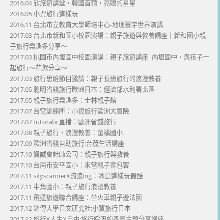
2016.04 欣旅遊講堂，韓國首爾，亮眼的星星
2016.05 小資旅行這樣玩
2016.11 台北市立教育大學師培中心-地理寰宇世界演講
2017.03 台北市新和國小校園演講：親子旅遊與教養講座｜新和國小親
子旅行樂趣多分享～
2017.03 桃園市內壢國中校園演講：親子旅遊講座|內壢國中・與孩子一
起旅行～花絮分享～
2017.03 旅行思維節目邀請：親子長途旅行的浪漫教養
2017.05 聰明省錢旅行歐洲日本：經濟部水利署北區
2017.05 親子旅行樂趣多：士林親子館
2017.07 台電訓練所：小資旅行歐洲大冒險
2017.07 tutorabc直播：歐洲省錢旅行
2017.08 親子旅行，浪漫教養：螢橋國小
2017.09 歐洲省錢自助旅行:台茂生活講座
2017.10 資誠會計師公司：親子旅行與教養
2017.10 台南市安平國小：來當親子背包客
2017.11 skyscannerX流浪ing：冰島這樣玩最酷
2017.11 中角國小：親子旅行浪漫教養
2017.11 飛達旅遊聯合講座：坐火車親子遊法國
2017.12 銘傳大學日文研究社:小資旅行日本
2017.12 旅行X人生X自由:旅行呼吸的勇氣主題分享講座