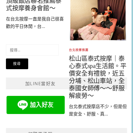
頂級飯店聯名推薦泰
式按摩養身會館～
在台北按摩一直是我自己很喜
歡的平日休閒，台...
搜
台北按摩推薦
尋
松山區泰式按摩｜泰
關
心泰式spa生活館。平
鍵
價安全有禮貌，近五
字:
分埔、松山車站，全
加LINE當好友
泰國女師傅～～舒服
解疲勞～
台北泰式按摩店不少，但是但
是安全、舒服、真...