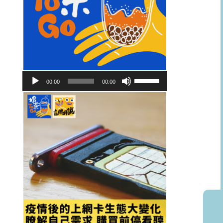
音
使
00:00
00:00
訊
用
播
向
放
上/
器
向
下
鍵
以
提
高
或
降
低