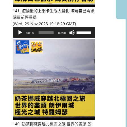
音
量。
141. 疫情後的上網卡生態大變化 瞭解自己需求
購買前停看聽
(Wed, 29 Nov 2023 19:18:29 GMT)
音
使
00:00
00:00
訊
用
播
向
放
上/
器
向
下
鍵
以
提
高
或
降
低
音
量。
140. 奶茶挪威穿越北極圈之旅 世界的盡頭 朗