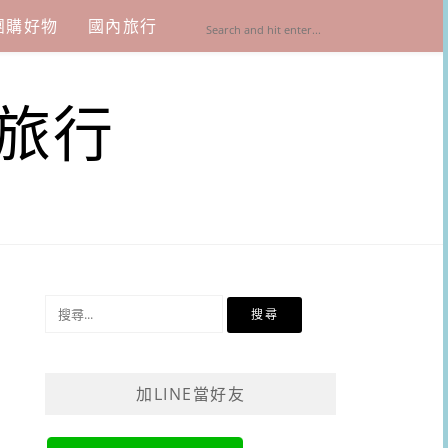
團購好物
國內旅行
旅行
搜
尋
關
鍵
加LINE當好友
字: