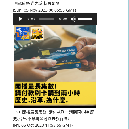
伊爾城 極光之城 特羅姆瑟
(Sun, 05 Nov 2023 00:05:55 GMT)
音
使
00:00
00:00
訊
用
播
向
放
上/
器
向
下
鍵
以
提
高
或
降
低
音
量。
139. 開播最長集數! 講付款刷卡講到兩小時 歷
史.沿革.不帶現金可以去旅行嗎?
(Fri, 06 Oct 2023 11:55:55 GMT)