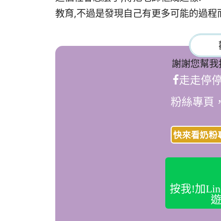
教育,不過是發現自己有更多可能的過程
謝謝您幫我
走走停
粉絲專頁
快來看奶粉
按我!加L
遊