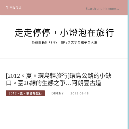
Skip
MENU
to
content
走走停停，小燈泡在旅行
奶茶團長DIFENY：旅行Ｘ文字Ｘ親子Ｘ人生
[2012。夏。環島輕旅行]環島公路的小缺
口。臺26線的生態之爭…阿朗壹古道
2012。夏。環島輕旅行
DIFENY
2012-09-15