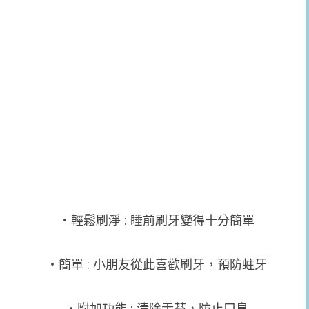
‧輕鬆刷淨 : 睡前刷牙變得十分簡單
‧簡單 : 小朋友從此喜歡刷牙，預防蛀牙
‧附加功能 : 清除舌苔，防止口臭