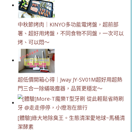
中秋節烤肉｜KINYO多功能電烤盤，超前部
署、超好用烤盤，不同食物不同盤，一次可以
烤、可以悶～
超低價開箱心得｜Jway JY-SV01M超好用超熱
門三合一除蟎吸塵器，品質更穩定～
[體驗]綠大地除臭王。生態清潔愛地球~馬桶清
潔酵素