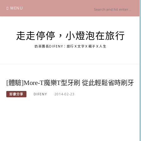
Skip
MENU
to
content
走走停停，小燈泡在旅行
奶茶團長DIFENY：旅行Ｘ文字Ｘ親子Ｘ人生
[體驗]More-T魔樂T型牙刷 從此輕鬆省時刷牙
好康分享
DIFENY
2014-02-23