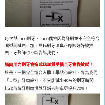
每次幫coco刷牙，coco偶會因為牙刷並不完全符合
嘴型而喊痛，加上貝氏刷牙法真正應該好好被推
廣，牙醫師也不斷告訴我們，
橫向用力刷牙會造成琺瑯質受損且牙齒變敏感！
於是，一把完全符合
人體工學
貼心設計，專為我們
「Ｕ型」牙齒設計，不只能
減少40%的刷牙時間
，
比起傳統牙刷齒漬與牙垢去除率更提升70%！