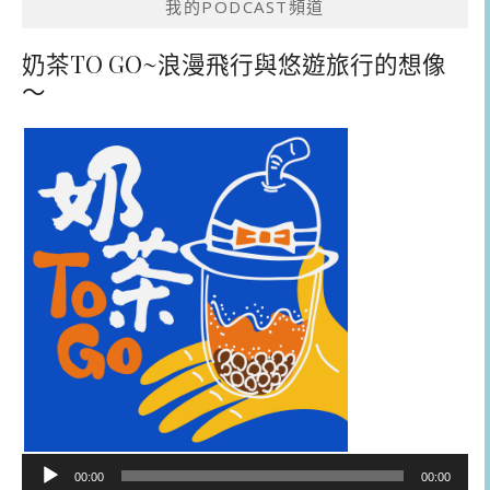
我的PODCAST頻道
奶茶TO GO~浪漫飛行與悠遊旅行的想像
～
音
00:00
00:00
訊