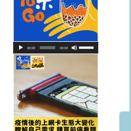
音
使
00:00
00:00
訊
用
播
向
放
上/
器
向
下
鍵
以
提
高
或
降
低