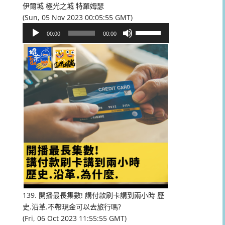
伊爾城 極光之城 特羅姆瑟
(Sun, 05 Nov 2023 00:05:55 GMT)
音
使
00:00
00:00
訊
用
播
向
放
上/
器
向
下
鍵
以
提
高
或
降
低
音
量。
139. 開播最長集數! 講付款刷卡講到兩小時 歷
史.沿革.不帶現金可以去旅行嗎?
(Fri, 06 Oct 2023 11:55:55 GMT)