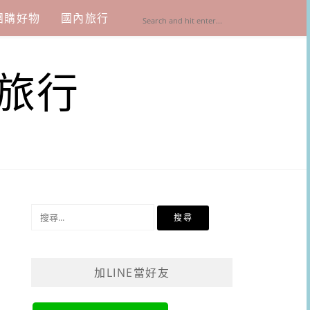
團購好物
國內旅行
旅行
搜
尋
關
鍵
加LINE當好友
字: