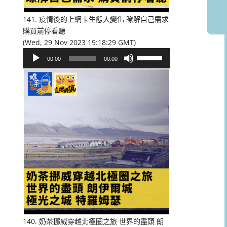
音
量。
141. 疫情後的上網卡生態大變化 瞭解自己需求
購買前停看聽
(Wed, 29 Nov 2023 19:18:29 GMT)
音
使
00:00
00:00
訊
用
播
向
放
上/
器
向
下
鍵
以
提
高
或
降
低
音
量。
140. 奶茶挪威穿越北極圈之旅 世界的盡頭 朗